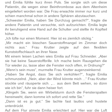
und Emilia fühlte kurz ihren Puls. Sie sorgte sich um diese
Patientin, die wegen einer Beinthrombose aus dem Altenheim
eingeliefert worden war. Die Frau erwachte immer nur kurz und
schien manchmal schon in andere Sphären abzutauchen.
„Schwester Emilia, haben Sie Durchzug gemacht?“, fragte die
andere Patientin und versuchte, sich aufzurichten. Emilia legte
ihr beruhigend eine Hand auf die Schulter und stellte ihr Kopfteil
höher.
„Ich lüfte nur einen Moment. Hier ist es ziemlich stickig.“
„Mir macht ein bisschen Sauerstoffmangel im Zimmer doch
nichts aus.“ Frau Krutter zeigte auf den flexiblen
Kunststoffschlauch an ihrer Nase.
Mit einem leisen Lachen wies Emilia auf Frau Schneider. „Aber
sie hat keine Sauerstoffbrille. Ich mache beim Rausgehen die
Tür wieder zu, lasse aber die Fenster noch offen, in Ordnung?“
„Wenn‘s sein muss“, murmelte Frau Krutter augenzwinkernd.
„Haben Sie Angst, dass Sie sich verkühlen?“, fragte Emilia
schmunzelnd. „Nein, aber der Wind könnte mich ...“ Frau Krutter
stockte und räusperte sich. „... aus dem Bett wehen, so dünn
wie ich bin“, fuhr sie dann heiser fort.
„Klingeln Sie, wenn ein Wirbelsturm durch die Fensterspalten
hereinweht, dann komme ich sofort und rette Sie.“
„Dann ist es ja gut.“ Sie lachte fast lautlos und hustete
unterdrückt.
Auf dem Flur atmete Emilia erleichtert auf. Hier war die Luft