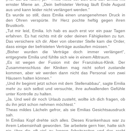
ernster Miene an. „Dein befristeter Vertrag läuft Ende August
aus und kann leider nicht verlängert werden.“
Es wurde so still, dass Emilia einen unangenehmen Druck in
den Ohren verspürte. Ihr Herz pochte heftig gegen ihren
Brustkorb.
„Tut mir leid, Emilia. Ich hab es auch erst vor ein paar Tagen
erfahren. Es hat nichts mit dir oder deinen Fähigkeiten zu tun.
Das versichere ich dir. Aber von oberster Stelle kam die Order,
dass einige der befristeten Verträge auslaufen müssen.“
„Bisher wurden die Verträge doch immer verlängert“,
entgegnete Emilia und fühlte sich wie in einem Albtraum.
„Es ist wegen der Fusion mit der Franziskus-Klinik. Der
Zusammenschluss der Kliniken mag nicht sofort zustande
kommen, aber wir werden dann nicht das Personal von zwei
Häusern halten können.“
„Und ihr beginnt jetzt schon mit dem Stellenabbau“, sagte Emilia
mehr zu sich selbst und versuchte, ihre aufwallenden Gefühle
unter Kontrolle zu halten.
„Ja. Und weil dir noch Urlaub zusteht, wollte ich dich fragen, ob
du ihn jetzt schon nehmen möchtest.“
Theas mildes Lächeln gefror, als sie Emilias Gesichtsausdruck
sah.
In Emilias Kopf drehte sich alles. Dieses Krankenhaus war zu
ihrem Lebensinhalt geworden. Sie arbeitete gern hier, hatte sich
nie über die oft viel zu langen Arbeitszeiten und das recht