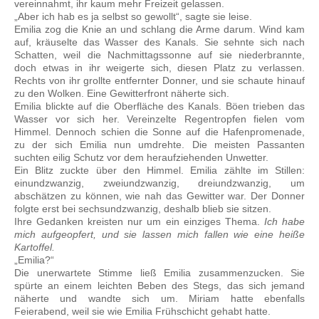
vereinnahmt, ihr kaum mehr Freizeit gelassen.
„Aber ich hab es ja selbst so gewollt“, sagte sie leise.
Emilia zog die Knie an und schlang die Arme darum. Wind kam
auf, kräuselte das Wasser des Kanals. Sie sehnte sich nach
Schatten, weil die Nachmittagssonne auf sie niederbrannte,
doch etwas in ihr weigerte sich, diesen Platz zu verlassen.
Rechts von ihr grollte entfernter Donner, und sie schaute hinauf
zu den Wolken. Eine Gewitterfront näherte sich.
Emilia blickte auf die Oberfläche des Kanals. Böen trieben das
Wasser vor sich her. Vereinzelte Regentropfen fielen vom
Himmel. Dennoch schien die Sonne auf die Hafenpromenade,
zu der sich Emilia nun umdrehte. Die meisten Passanten
suchten eilig Schutz vor dem heraufziehenden Unwetter.
Ein Blitz zuckte über den Himmel. Emilia zählte im Stillen:
einundzwanzig, zweiundzwanzig, dreiundzwanzig, um
abschätzen zu können, wie nah das Gewitter war. Der Donner
folgte erst bei sechsundzwanzig, deshalb blieb sie sitzen.
Ihre Gedanken kreisten nur um ein einziges Thema.
Ich habe
mich aufgeopfert, und sie lassen mich fallen wie eine heiße
Kartoffel.
„Emilia?“
Die unerwartete Stimme ließ Emilia zusammenzucken. Sie
spürte an einem leichten Beben des Stegs, das sich jemand
näherte und wandte sich um. Miriam hatte ebenfalls
Feierabend, weil sie wie Emilia Frühschicht gehabt hatte.