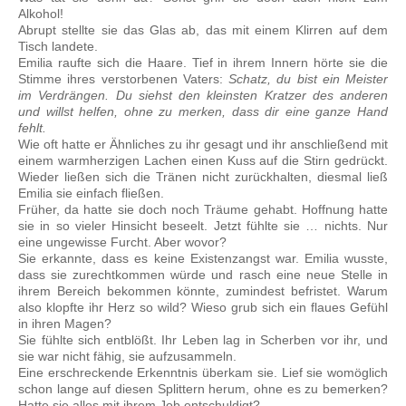
Alkohol!
Abrupt stellte sie das Glas ab, das mit einem Klirren auf dem
Tisch landete.
Emilia raufte sich die Haare. Tief in ihrem Innern hörte sie die
Stimme ihres verstorbenen Vaters:
Schatz, du bist ein Meister
im Verdrängen. Du siehst den kleinsten Kratzer des anderen
und willst helfen, ohne zu merken, dass dir eine ganze Hand
fehlt.
Wie oft hatte er Ähnliches zu ihr gesagt und ihr anschließend mit
einem warmherzigen Lachen einen Kuss auf die Stirn gedrückt.
Wieder ließen sich die Tränen nicht zurückhalten, diesmal ließ
Emilia sie einfach fließen.
Früher, da hatte sie doch noch Träume gehabt. Hoffnung hatte
sie in so vieler Hinsicht beseelt. Jetzt fühlte sie … nichts. Nur
eine ungewisse Furcht. Aber wovor?
Sie erkannte, dass es keine Existenzangst war. Emilia wusste,
dass sie zurechtkommen würde und rasch eine neue Stelle in
ihrem Bereich bekommen könnte, zumindest befristet. Warum
also klopfte ihr Herz so wild? Wieso grub sich ein flaues Gefühl
in ihren Magen?
Sie fühlte sich entblößt. Ihr Leben lag in Scherben vor ihr, und
sie war nicht fähig, sie aufzusammeln.
Eine erschreckende Erkenntnis überkam sie. Lief sie womöglich
schon lange auf diesen Splittern herum, ohne es zu bemerken?
Hatte sie alles mit ihrem Job entschuldigt?