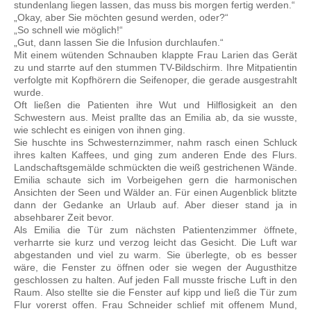
stundenlang liegen lassen, das muss bis morgen fertig werden.“
„Okay, aber Sie möchten gesund werden, oder?“
„So schnell wie möglich!“
„Gut, dann lassen Sie die Infusion durchlaufen.“
Mit einem wütenden Schnauben klappte Frau Larien das Gerät
zu und starrte auf den stummen TV-Bildschirm. Ihre Mitpatientin
verfolgte mit Kopfhörern die Seifenoper, die gerade ausgestrahlt
wurde.
Oft ließen die Patienten ihre Wut und Hilflosigkeit an den
Schwestern aus. Meist prallte das an Emilia ab, da sie wusste,
wie schlecht es einigen von ihnen ging.
Sie huschte ins Schwesternzimmer, nahm rasch einen Schluck
ihres kalten Kaffees, und ging zum anderen Ende des Flurs.
Landschaftsgemälde schmückten die weiß gestrichenen Wände.
Emilia schaute sich im Vorbeigehen gern die harmonischen
Ansichten der Seen und Wälder an. Für einen Augenblick blitzte
dann der Gedanke an Urlaub auf. Aber dieser stand ja in
absehbarer Zeit bevor.
Als Emilia die Tür zum nächsten Patientenzimmer öffnete,
verharrte sie kurz und verzog leicht das Gesicht. Die Luft war
abgestanden und viel zu warm. Sie überlegte, ob es besser
wäre, die Fenster zu öffnen oder sie wegen der Augusthitze
geschlossen zu halten. Auf jeden Fall musste frische Luft in den
Raum. Also stellte sie die Fenster auf kipp und ließ die Tür zum
Flur vorerst offen. Frau Schneider schlief mit offenem Mund,