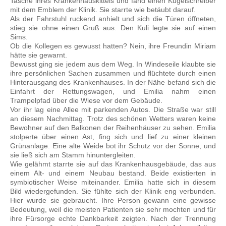
Tasche ihres Krankenhauskittels und fand einen Kugelschreiber
mit dem Emblem der Klinik. Sie starrte wie betäubt darauf.
Als der Fahrstuhl ruckend anhielt und sich die Türen öffneten,
stieg sie ohne einen Gruß aus. Den Kuli legte sie auf einen
Sims.
Ob die Kollegen es gewusst hatten? Nein, ihre Freundin Miriam
hätte sie gewarnt.
Bewusst ging sie jedem aus dem Weg. In Windeseile klaubte sie
ihre persönlichen Sachen zusammen und flüchtete durch einen
Hinterausgang des Krankenhauses. In der Nähe befand sich die
Einfahrt der Rettungswagen, und Emilia nahm einen
Trampelpfad über die Wiese vor dem Gebäude.
Vor ihr lag eine Allee mit parkenden Autos. Die Straße war still
an diesem Nachmittag. Trotz des schönen Wetters waren keine
Bewohner auf den Balkonen der Reihenhäuser zu sehen. Emilia
stolperte über einen Ast, fing sich und lief zu einer kleinen
Grünanlage. Eine alte Weide bot ihr Schutz vor der Sonne, und
sie ließ sich am Stamm hinuntergleiten.
Wie gelähmt starrte sie auf das Krankenhausgebäude, das aus
einem Alt- und einem Neubau bestand. Beide existierten in
symbiotischer Weise miteinander. Emilia hatte sich in diesem
Bild wiedergefunden. Sie fühlte sich der Klinik eng verbunden.
Hier wurde sie gebraucht. Ihre Person gewann eine gewisse
Bedeutung, weil die meisten Patienten sie sehr mochten und für
ihre Fürsorge echte Dankbarkeit zeigten. Nach der Trennung