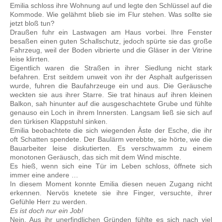
Emilia schloss ihre Wohnung auf und legte den Schlüssel auf die
Kommode. Wie gelähmt blieb sie im Flur stehen. Was sollte sie
jetzt bloß tun?
Draußen fuhr ein Lastwagen am Haus vorbei. Ihre Fenster
besaßen einen guten Schallschutz, jedoch spürte sie das große
Fahrzeug, weil der Boden vibrierte und die Gläser in der Vitrine
leise klirrten.
Eigentlich waren die Straßen in ihrer Siedlung nicht stark
befahren. Erst seitdem unweit von ihr der Asphalt aufgerissen
wurde, fuhren die Baufahrzeuge ein und aus. Die Geräusche
weckten sie aus ihrer Starre. Sie trat hinaus auf ihren kleinen
Balkon, sah hinunter auf die ausgeschachtete Grube und fühlte
genauso ein Loch in ihrem Innersten. Langsam ließ sie sich auf
den türkisen Klappstuhl sinken.
Emilia beobachtete die sich wiegenden Äste der Esche, die ihr
oft Schatten spendete. Der Baulärm verebbte, sie hörte, wie die
Bauarbeiter leise diskutierten. Es verschwamm zu einem
monotonen Geräusch, das sich mit dem Wind mischte.
Es hieß, wenn sich eine Tür im Leben schloss, öffnete sich
immer eine andere …
In diesem Moment konnte Emilia diesen neuen Zugang nicht
erkennen. Nervös knetete sie ihre Finger, versuchte, ihrer
Gefühle Herr zu werden.
Es ist doch nur ein Job!
Nein. Aus ihr unerfindlichen Gründen fühlte es sich nach viel