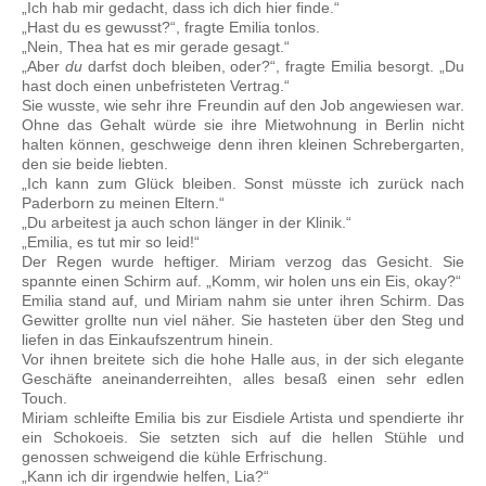
„Ich hab mir gedacht, dass ich dich hier finde.“
„Hast du es gewusst?“, fragte Emilia tonlos.
„Nein, Thea hat es mir gerade gesagt.“
„Aber
du
darfst doch bleiben, oder?“, fragte Emilia besorgt. „Du
hast doch einen unbefristeten Vertrag.“
Sie wusste, wie sehr ihre Freundin auf den Job angewiesen war.
Ohne das Gehalt würde sie ihre Mietwohnung in Berlin nicht
halten können, geschweige denn ihren kleinen Schrebergarten,
den sie beide liebten.
„Ich kann zum Glück bleiben. Sonst müsste ich zurück nach
Paderborn zu meinen Eltern.“
„Du arbeitest ja auch schon länger in der Klinik.“
„Emilia, es tut mir so leid!“
Der Regen wurde heftiger. Miriam verzog das Gesicht. Sie
spannte einen Schirm auf. „Komm, wir holen uns ein Eis, okay?“
Emilia stand auf, und Miriam nahm sie unter ihren Schirm. Das
Gewitter grollte nun viel näher. Sie hasteten über den Steg und
liefen in das Einkaufszentrum hinein.
Vor ihnen breitete sich die hohe Halle aus, in der sich elegante
Geschäfte aneinanderreihten, alles besaß einen sehr edlen
Touch.
Miriam schleifte Emilia bis zur Eisdiele Artista und spendierte ihr
ein Schokoeis. Sie setzten sich auf die hellen Stühle und
genossen schweigend die kühle Erfrischung.
„Kann ich dir irgendwie helfen, Lia?“