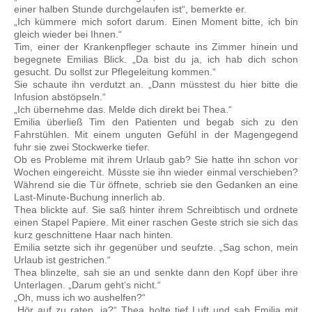
einer halben Stunde durchgelaufen ist“, bemerkte er.
„Ich kümmere mich sofort darum. Einen Moment bitte, ich bin
gleich wieder bei Ihnen.“
Tim, einer der Krankenpfleger schaute ins Zimmer hinein und
begegnete Emilias Blick. „Da bist du ja, ich hab dich schon
gesucht. Du sollst zur Pflegeleitung kommen.“
Sie schaute ihn verdutzt an. „Dann müsstest du hier bitte die
Infusion abstöpseln.“
„Ich übernehme das. Melde dich direkt bei Thea.“
Emilia überließ Tim den Patienten und begab sich zu den
Fahrstühlen. Mit einem unguten Gefühl in der Magengegend
fuhr sie zwei Stockwerke tiefer.
Ob es Probleme mit ihrem Urlaub gab? Sie hatte ihn schon vor
Wochen eingereicht. Müsste sie ihn wieder einmal verschieben?
Während sie die Tür öffnete, schrieb sie den Gedanken an eine
Last-Minute-Buchung innerlich ab.
Thea blickte auf. Sie saß hinter ihrem Schreibtisch und ordnete
einen Stapel Papiere. Mit einer raschen Geste strich sie sich das
kurz geschnittene Haar nach hinten.
Emilia setzte sich ihr gegenüber und seufzte. „Sag schon, mein
Urlaub ist gestrichen.“
Thea blinzelte, sah sie an und senkte dann den Kopf über ihre
Unterlagen. „Darum geht‘s nicht.“
„Oh, muss ich wo aushelfen?“
„Hör auf zu raten, ja?“ Thea holte tief Luft und sah Emilia mit