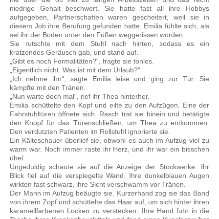
niedrige Gehalt beschwert. Sie hatte fast all ihre Hobbys
aufgegeben, Partnerschaften waren gescheitert, weil sie in
diesem Job ihre Berufung gefunden hatte. Emilia fühlte sich, als
sei ihr der Boden unter den Füßen weggerissen worden.
Sie rutschte mit dem Stuhl nach hinten, sodass es ein
kratzendes Geräusch gab, und stand auf.
„Gibt es noch Formalitäten?“, fragte sie tonlos.
„Eigentlich nicht. Was ist mit dem Urlaub?“
„Ich nehme ihn“, sagte Emilia leise und ging zur Tür. Sie
kämpfte mit den Tränen.
„Nun warte doch mal“, rief ihr Thea hinterher.
Emilia schüttelte den Kopf und eilte zu den Aufzügen. Eine der
Fahrstuhltüren öffnete sich. Rasch trat sie hinein und betätigte
den Knopf für das Türenschließen, um Thea zu entkommen.
Den verdutzten Patienten im Rollstuhl ignorierte sie.
Ein Kälteschauer überlief sie, obwohl es auch im Aufzug viel zu
warm war. Noch immer raste ihr Herz, und ihr war ein bisschen
übel.
Ungeduldig schaute sie auf die Anzeige der Stockwerke. Ihr
Blick fiel auf die verspiegelte Wand. Ihre dunkelblauen Augen
wirkten fast schwarz, ihre Sicht verschwamm vor Tränen.
Der Mann im Aufzug beäugte sie. Kurzerhand zog sie das Band
von ihrem Zopf und schüttelte das Haar auf, um sich hinter ihren
karamellfarbenen Locken zu verstecken. Ihre Hand fuhr in die