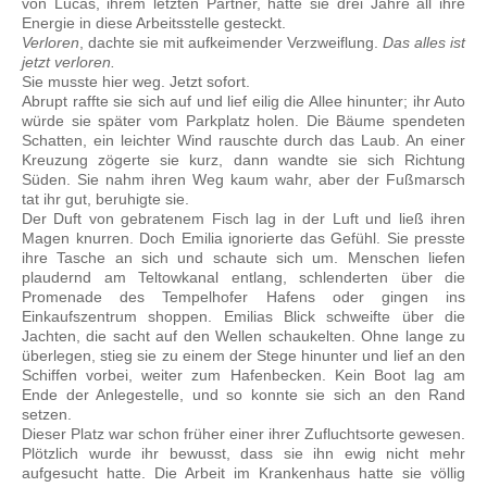
von Lucas, ihrem letzten Partner, hatte sie drei Jahre all ihre
Energie in diese Arbeitsstelle gesteckt.
Verloren
, dachte sie mit aufkeimender Verzweiflung.
Das alles ist
jetzt verloren.
Sie musste hier weg. Jetzt sofort.
Abrupt raffte sie sich auf und lief eilig die Allee hinunter; ihr Auto
würde sie später vom Parkplatz holen. Die Bäume spendeten
Schatten, ein leichter Wind rauschte durch das Laub. An einer
Kreuzung zögerte sie kurz, dann wandte sie sich Richtung
Süden. Sie nahm ihren Weg kaum wahr, aber der Fußmarsch
tat ihr gut, beruhigte sie.
Der Duft von gebratenem Fisch lag in der Luft und ließ ihren
Magen knurren. Doch Emilia ignorierte das Gefühl. Sie presste
ihre Tasche an sich und schaute sich um. Menschen liefen
plaudernd am Teltowkanal entlang, schlenderten über die
Promenade des Tempelhofer Hafens oder gingen ins
Einkaufszentrum shoppen. Emilias Blick schweifte über die
Jachten, die sacht auf den Wellen schaukelten. Ohne lange zu
überlegen, stieg sie zu einem der Stege hinunter und lief an den
Schiffen vorbei, weiter zum Hafenbecken. Kein Boot lag am
Ende der Anlegestelle, und so konnte sie sich an den Rand
setzen.
Dieser Platz war schon früher einer ihrer Zufluchtsorte gewesen.
Plötzlich wurde ihr bewusst, dass sie ihn ewig nicht mehr
aufgesucht hatte. Die Arbeit im Krankenhaus hatte sie völlig