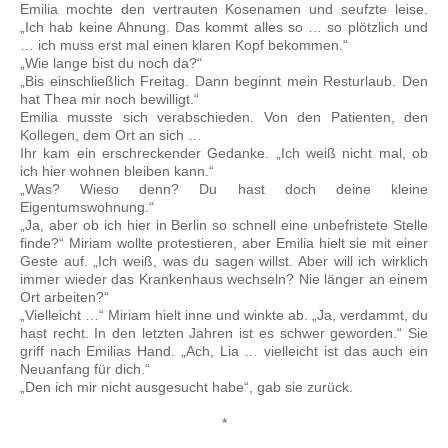
Emilia mochte den vertrauten Kosenamen und seufzte leise.
„Ich hab keine Ahnung. Das kommt alles so … so plötzlich und
… ich muss erst mal einen klaren Kopf bekommen.“
„Wie lange bist du noch da?“
„Bis einschließlich Freitag. Dann beginnt mein Resturlaub. Den
hat Thea mir noch bewilligt.“
Emilia musste sich verabschieden. Von den Patienten, den
Kollegen, dem Ort an sich …
Ihr kam ein erschreckender Gedanke. „Ich weiß nicht mal, ob
ich hier wohnen bleiben kann.“
„Was? Wieso denn? Du hast doch deine kleine
Eigentumswohnung.“
„Ja, aber ob ich hier in Berlin so schnell eine unbefristete Stelle
finde?“ Miriam wollte protestieren, aber Emilia hielt sie mit einer
Geste auf. „Ich weiß, was du sagen willst. Aber will ich wirklich
immer wieder das Krankenhaus wechseln? Nie länger an einem
Ort arbeiten?“
„Vielleicht …“ Miriam hielt inne und winkte ab. „Ja, verdammt, du
hast recht. In den letzten Jahren ist es schwer geworden.“ Sie
griff nach Emilias Hand. „Ach, Lia … vielleicht ist das auch ein
Neuanfang für dich.“
„Den ich mir nicht ausgesucht habe“, gab sie zurück.
*