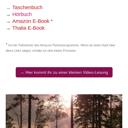
→
Taschenbuch
→
Hörbuch
→
Amazon E-Book
*
→
Thalia E-Book
*
Ich bin Teilnehmer des Amazon-Partnerprogramms. Wenn du einen Kauf über
diese Links tätigst, erhalte ich eine kleine Provision.
→ Hier kommt ihr zu einer kleinen Video-Lesung