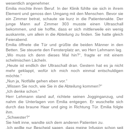
wesentlich angenehmer.
Emilia mochte ihren Beruf. In der Klinik fühlte sie sich in ihrem
Element und genoss den Umgang mit den Menschen. Bevor sie
ein Zimmer betrat, schaute sie kurz in die Patientenakte. Der
junge Mann auf Zimmer 303 musste einen Ultraschall
bekommen, und sie hoffte, dass er sich mittlerweile ein wenig
auskannte, um allein in die Abteilung zu finden. Sie hatte gleich
Feierabend.
Emilia öffnete die Tür und grüßte die beiden Männer in den
Betten. Sie steuerte den Fensterplatz an, wo Herr Lehmann lag.
„Wo muss ich denn dieses Mal hin?“, fragte er mit einem
schelmischen Lächeln.
„Heute ist endlich der Ultraschall dran. Gestern hat es ja nicht
mehr geklappt, wofür ich mich noch einmal entschuldigen
möchte.“
„Nun ja, Notfälle gehen eben vor.“
„Wissen Sie noch, wie Sie in die Abteilung kommen?“
„Ich denke schon.“
Herr Lehmann stand auf, richtete seinen Jogginganzug, und
nahm die Unterlagen von Emilia entgegen. Er wuschelte sich
durch das braune Haar und ging in Richtung Tür. Emilia folgte
ihm.
„Schwester?“
Sie hielt inne, wandte sich dem anderen Patienten zu.
„Ich wollte nur Bescheid sagen, dass meine Infusion schon seit