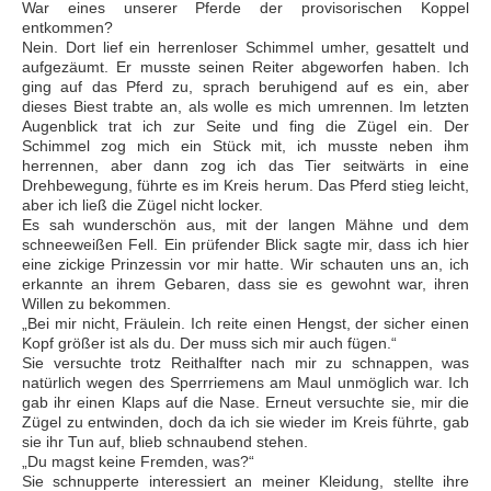
War eines unserer Pferde der provisorischen Koppel
entkommen?
Nein. Dort lief ein herrenloser Schimmel umher, gesattelt und
aufgezäumt. Er musste seinen Reiter abgeworfen haben. Ich
ging auf das Pferd zu, sprach beruhigend auf es ein, aber
dieses Biest trabte an, als wolle es mich umrennen. Im letzten
Augenblick trat ich zur Seite und fing die Zügel ein. Der
Schimmel zog mich ein Stück mit, ich musste neben ihm
herrennen, aber dann zog ich das Tier seitwärts in eine
Drehbewegung, führte es im Kreis herum. Das Pferd stieg leicht,
aber ich ließ die Zügel nicht locker.
Es sah wunderschön aus, mit der langen Mähne und dem
schneeweißen Fell. Ein prüfender Blick sagte mir, dass ich hier
eine zickige Prinzessin vor mir hatte. Wir schauten uns an, ich
erkannte an ihrem Gebaren, dass sie es gewohnt war, ihren
Willen zu bekommen.
„Bei mir nicht, Fräulein. Ich reite einen Hengst, der sicher einen
Kopf größer ist als du. Der muss sich mir auch fügen.“
Sie versuchte trotz Reithalfter nach mir zu schnappen, was
natürlich wegen des Sperrriemens am Maul unmöglich war. Ich
gab ihr einen Klaps auf die Nase. Erneut versuchte sie, mir die
Zügel zu entwinden, doch da ich sie wieder im Kreis führte, gab
sie ihr Tun auf, blieb schnaubend stehen.
„Du magst keine Fremden, was?“
Sie schnupperte interessiert an meiner Kleidung, stellte ihre