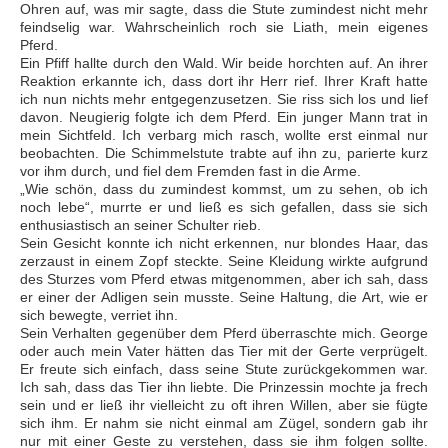
Ohren auf, was mir sagte, dass die Stute zumindest nicht mehr
feindselig war. Wahrscheinlich roch sie Liath, mein eigenes
Pferd.
Ein Pfiff hallte durch den Wald. Wir beide horchten auf. An ihrer
Reaktion erkannte ich, dass dort ihr Herr rief. Ihrer Kraft hatte
ich nun nichts mehr entgegenzusetzen. Sie riss sich los und lief
davon. Neugierig folgte ich dem Pferd. Ein junger Mann trat in
mein Sichtfeld. Ich verbarg mich rasch, wollte erst einmal nur
beobachten. Die Schimmelstute trabte auf ihn zu, parierte kurz
vor ihm durch, und fiel dem Fremden fast in die Arme.
„Wie schön, dass du zumindest kommst, um zu sehen, ob ich
noch lebe“, murrte er und ließ es sich gefallen, dass sie sich
enthusiastisch an seiner Schulter rieb.
Sein Gesicht konnte ich nicht erkennen, nur blondes Haar, das
zerzaust in einem Zopf steckte. Seine Kleidung wirkte aufgrund
des Sturzes vom Pferd etwas mitgenommen, aber ich sah, dass
er einer der Adligen sein musste. Seine Haltung, die Art, wie er
sich bewegte, verriet ihn.
Sein Verhalten gegenüber dem Pferd überraschte mich. George
oder auch mein Vater hätten das Tier mit der Gerte verprügelt.
Er freute sich einfach, dass seine Stute zurückgekommen war.
Ich sah, dass das Tier ihn liebte. Die Prinzessin mochte ja frech
sein und er ließ ihr vielleicht zu oft ihren Willen, aber sie fügte
sich ihm. Er nahm sie nicht einmal am Zügel, sondern gab ihr
nur mit einer Geste zu verstehen, dass sie ihm folgen sollte.