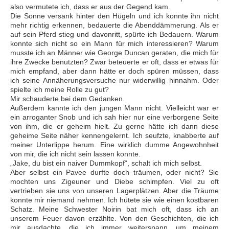
also vermutete ich, dass er aus der Gegend kam.
Die Sonne versank hinter den Hügeln und ich konnte ihn nicht
mehr richtig erkennen, bedauerte die Abenddämmerung. Als er
auf sein Pferd stieg und davonritt, spürte ich Bedauern. Warum
konnte sich nicht so ein Mann für mich interessieren? Warum
musste ich an Männer wie George Duncan geraten, die mich für
ihre Zwecke benutzten? Zwar beteuerte er oft, dass er etwas für
mich empfand, aber dann hätte er doch spüren müssen, dass
ich seine Annäherungsversuche nur widerwillig hinnahm. Oder
spielte ich meine Rolle zu gut?
Mir schauderte bei dem Gedanken.
Außerdem kannte ich den jungen Mann nicht. Vielleicht war er
ein arroganter Snob und ich sah hier nur eine verborgene Seite
von ihm, die er geheim hielt. Zu gerne hätte ich dann diese
geheime Seite näher kennengelernt. Ich seufzte, knabberte auf
meiner Unterlippe herum. Eine wirklich dumme Angewohnheit
von mir, die ich nicht sein lassen konnte.
„Jake, du bist ein naiver Dummkopf“, schalt ich mich selbst.
Aber selbst ein Pavee durfte doch träumen, oder nicht? Sie
mochten uns Zigeuner und Diebe schimpfen. Viel zu oft
vertrieben sie uns von unseren Lagerplätzen. Aber die Träume
konnte mir niemand nehmen. Ich hütete sie wie einen kostbaren
Schatz. Meine Schwester Noirin bat mich oft, dass ich an
unserem Feuer davon erzählte. Von den Geschichten, die ich
mir ausdachte, die ich immer weiterspann, um meinem