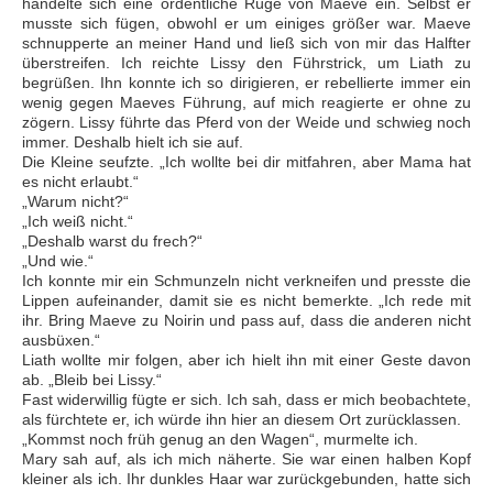
handelte sich eine ordentliche Rüge von Maeve ein. Selbst er
musste sich fügen, obwohl er um einiges größer war. Maeve
schnupperte an meiner Hand und ließ sich von mir das Halfter
überstreifen. Ich reichte Lissy den Führstrick, um Liath zu
begrüßen. Ihn konnte ich so dirigieren, er rebellierte immer ein
wenig gegen Maeves Führung, auf mich reagierte er ohne zu
zögern. Lissy führte das Pferd von der Weide und schwieg noch
immer. Deshalb hielt ich sie auf.
Die Kleine seufzte. „Ich wollte bei dir mitfahren, aber Mama hat
es nicht erlaubt.“
„Warum nicht?“
„Ich weiß nicht.“
„Deshalb warst du frech?“
„Und wie.“
Ich konnte mir ein Schmunzeln nicht verkneifen und presste die
Lippen aufeinander, damit sie es nicht bemerkte. „Ich rede mit
ihr. Bring Maeve zu Noirin und pass auf, dass die anderen nicht
ausbüxen.“
Liath wollte mir folgen, aber ich hielt ihn mit einer Geste davon
ab. „Bleib bei Lissy.“
Fast widerwillig fügte er sich. Ich sah, dass er mich beobachtete,
als fürchtete er, ich würde ihn hier an diesem Ort zurücklassen.
„Kommst noch früh genug an den Wagen“, murmelte ich.
Mary sah auf, als ich mich näherte. Sie war einen halben Kopf
kleiner als ich. Ihr dunkles Haar war zurückgebunden, hatte sich