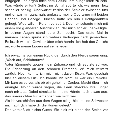
entgegen und ergab mich dem Gefühl, ihm ausgeliefert zu sein.
Was würde er tun? Selbst im Schlaf spürte ich, wie mein Herz
schneller schlug. Unerwartet zerriss der Schleier zwischen uns
und er war mir ganz nah, umfasste meine Oberarme mit beiden
Händen. Bei George Duncan hätte ich nun Fluchtgedanken
gehegt, Widerwillen, Furcht verspürt. Doch er schaute mich mit
einem völlig anderen Ausdruck an, der mich schier überwältigte.
In seinen Augen stand pure Sehnsucht. Das erste Mal in
meinem Leben spürte ich wahres Verlangen nach jemandem.
Es brach wie ein Gewitter über mich herein. Ich hob das Gesicht
an, wollte meine Lippen auf seine legen …
Ich erwachte von einem Ruck, der durch den Pferdewagen ging.
„Wach auf, Schlafmütze!“
Vater hämmerte gegen mein Zuhause und ich seufzte schwer.
Die Erinnerung an den schönen Fremden ließ mich verwirrt
zurück. Noch konnte ich mich nicht davon lösen. Was geschah
hier an diesem Ort? Ich kannte ihn nicht, er war ein Fremder.
Mir kam es so vor, als ob ein geheimer Zauber, Macht über mich
erlangte. Noirin würde sagen, die Feen strecken ihre Finger
nach mir aus. Dabei streckte ich meine Hände nach etwas aus,
das unerreichbar für jemanden wie mich war.
Als ich verschlafen aus dem Wagen stieg, hielt meine Schwester
mich auf. „Ich habe dir die Runen gelegt.“
Das verhieß oft nichts Gutes. Sie hielt mir einen der Steine vor