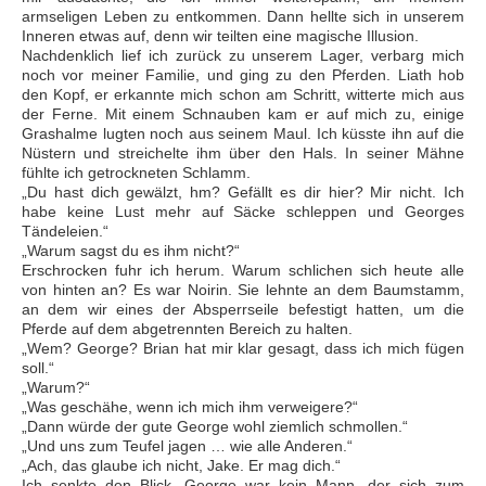
armseligen Leben zu entkommen. Dann hellte sich in unserem
Inneren etwas auf, denn wir teilten eine magische Illusion.
Nachdenklich lief ich zurück zu unserem Lager, verbarg mich
noch vor meiner Familie, und ging zu den Pferden. Liath hob
den Kopf, er erkannte mich schon am Schritt, witterte mich aus
der Ferne. Mit einem Schnauben kam er auf mich zu, einige
Grashalme lugten noch aus seinem Maul. Ich küsste ihn auf die
Nüstern und streichelte ihm über den Hals. In seiner Mähne
fühlte ich getrockneten Schlamm.
„Du hast dich gewälzt, hm? Gefällt es dir hier? Mir nicht. Ich
habe keine Lust mehr auf Säcke schleppen und Georges
Tändeleien.“
„Warum sagst du es ihm nicht?“
Erschrocken fuhr ich herum. Warum schlichen sich heute alle
von hinten an? Es war Noirin. Sie lehnte an dem Baumstamm,
an dem wir eines der Absperrseile befestigt hatten, um die
Pferde auf dem abgetrennten Bereich zu halten.
„Wem? George? Brian hat mir klar gesagt, dass ich mich fügen
soll.“
„Warum?“
„Was geschähe, wenn ich mich ihm verweigere?“
„Dann würde der gute George wohl ziemlich schmollen.“
„Und uns zum Teufel jagen … wie alle Anderen.“
„Ach, das glaube ich nicht, Jake. Er mag dich.“
Ich senkte den Blick. George war kein Mann, der sich zum