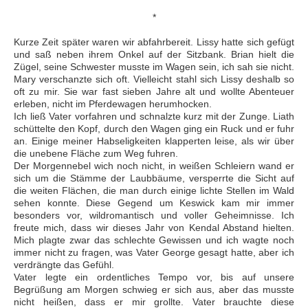
*
Kurze Zeit später waren wir abfahrbereit. Lissy hatte sich gefügt
und saß neben ihrem Onkel auf der Sitzbank. Brian hielt die
Zügel, seine Schwester musste im Wagen sein, ich sah sie nicht.
Mary verschanzte sich oft. Vielleicht stahl sich Lissy deshalb so
oft zu mir. Sie war fast sieben Jahre alt und wollte Abenteuer
erleben, nicht im Pferdewagen herumhocken.
Ich ließ Vater vorfahren und schnalzte kurz mit der Zunge. Liath
schüttelte den Kopf, durch den Wagen ging ein Ruck und er fuhr
an. Einige meiner Habseligkeiten klapperten leise, als wir über
die unebene Fläche zum Weg fuhren.
Der Morgennebel wich noch nicht, in weißen Schleiern wand er
sich um die Stämme der Laubbäume, versperrte die Sicht auf
die weiten Flächen, die man durch einige lichte Stellen im Wald
sehen konnte. Diese Gegend um Keswick kam mir immer
besonders vor, wildromantisch und voller Geheimnisse. Ich
freute mich, dass wir dieses Jahr von Kendal Abstand hielten.
Mich plagte zwar das schlechte Gewissen und ich wagte noch
immer nicht zu fragen, was Vater George gesagt hatte, aber ich
verdrängte das Gefühl.
Vater legte ein ordentliches Tempo vor, bis auf unsere
Begrüßung am Morgen schwieg er sich aus, aber das musste
nicht heißen, dass er mir grollte. Vater brauchte diese