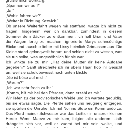
grüßte mich wortkarg.
„Spannen wir auf?“
„Ja.“
„Wohin fahren wir?“
„Weiter in Richtung Keswick.“
Ob unsere Weiterfahrt wegen mir stattfand, wagte ich nicht zu
fragen. Insgeheim war ich dankbar, zumindest in diesem
Sommer dem Bäcker zu entkommen. Ich half Brian und Vater
die Wagen fertig zu machen, ignorierte Marys sehnsüchtige
Blicke und tauschte lieber mit Lissy heimlich Grimassen aus. Die
Kleine stand gelangweilt herum und schien nicht zu wissen, was
sie tun sollte, was ungewöhnlich für sie war.
Ich winkte sie zu mir. „Hat deine Mutter dir keine Aufgabe
gegeben?“ Sanft streichelte ich ihr übers Haar, hob ihr Gesicht
an, weil sie schuldbewusst nach unten blickte.
„Sie ist böse auf mich.“
„Warum?“
„Ich war sehr frech zu ihr.“
„Komm, hilf mir bei den Pferden, dann erzähl es mir.“
Wir liefen zu der provisorischen Weide und ich wartete geduldig,
bis sie etwas sagte. Die Pferde sahen uns neugierig entgegen,
sie spürten die Unruhe. Ich rief Noirins Stute ein Kommando zu.
Das Pferd meiner Schwester war das Leittier in unserer kleinen
Herde. Wenn Maeve zu mir kam, folgten alle anderen. Liath
drängelte sich vor, weil er zuerst bei mir sein wollte, und