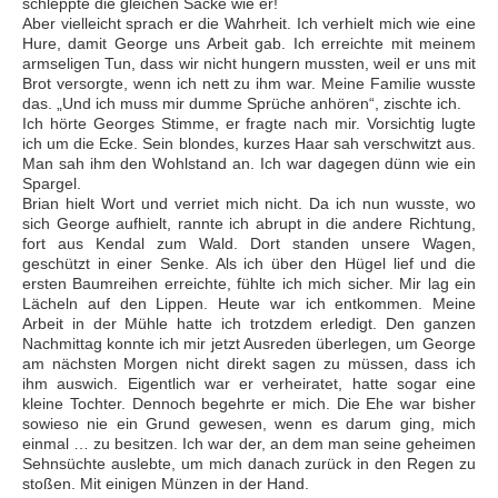
schleppte die gleichen Säcke wie er!
Aber vielleicht sprach er die Wahrheit. Ich verhielt mich wie eine
Hure, damit George uns Arbeit gab. Ich erreichte mit meinem
armseligen Tun, dass wir nicht hungern mussten, weil er uns mit
Brot versorgte, wenn ich nett zu ihm war. Meine Familie wusste
das. „Und ich muss mir dumme Sprüche anhören“, zischte ich.
Ich hörte Georges Stimme, er fragte nach mir. Vorsichtig lugte
ich um die Ecke. Sein blondes, kurzes Haar sah verschwitzt aus.
Man sah ihm den Wohlstand an. Ich war dagegen dünn wie ein
Spargel.
Brian hielt Wort und verriet mich nicht. Da ich nun wusste, wo
sich George aufhielt, rannte ich abrupt in die andere Richtung,
fort aus Kendal zum Wald. Dort standen unsere Wagen,
geschützt in einer Senke. Als ich über den Hügel lief und die
ersten Baumreihen erreichte, fühlte ich mich sicher. Mir lag ein
Lächeln auf den Lippen. Heute war ich entkommen. Meine
Arbeit in der Mühle hatte ich trotzdem erledigt. Den ganzen
Nachmittag konnte ich mir jetzt Ausreden überlegen, um George
am nächsten Morgen nicht direkt sagen zu müssen, dass ich
ihm auswich. Eigentlich war er verheiratet, hatte sogar eine
kleine Tochter. Dennoch begehrte er mich. Die Ehe war bisher
sowieso nie ein Grund gewesen, wenn es darum ging, mich
einmal … zu besitzen. Ich war der, an dem man seine geheimen
Sehnsüchte auslebte, um mich danach zurück in den Regen zu
stoßen. Mit einigen Münzen in der Hand.