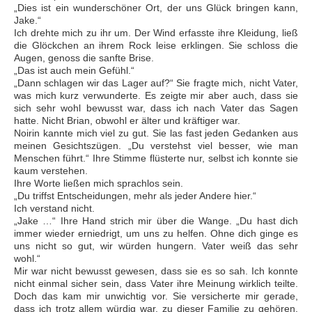
„Dies ist ein wunderschöner Ort, der uns Glück bringen kann,
Jake.“
Ich drehte mich zu ihr um. Der Wind erfasste ihre Kleidung, ließ
die Glöckchen an ihrem Rock leise erklingen. Sie schloss die
Augen, genoss die sanfte Brise.
„Das ist auch mein Gefühl.“
„Dann schlagen wir das Lager auf?“ Sie fragte mich, nicht Vater,
was mich kurz verwunderte. Es zeigte mir aber auch, dass sie
sich sehr wohl bewusst war, dass ich nach Vater das Sagen
hatte. Nicht Brian, obwohl er älter und kräftiger war.
Noirin kannte mich viel zu gut. Sie las fast jeden Gedanken aus
meinen Gesichtszügen. „Du verstehst viel besser, wie man
Menschen führt.“ Ihre Stimme flüsterte nur, selbst ich konnte sie
kaum verstehen.
Ihre Worte ließen mich sprachlos sein.
„Du triffst Entscheidungen, mehr als jeder Andere hier.“
Ich verstand nicht.
„Jake …“ Ihre Hand strich mir über die Wange. „Du hast dich
immer wieder erniedrigt, um uns zu helfen. Ohne dich ginge es
uns nicht so gut, wir würden hungern. Vater weiß das sehr
wohl.“
Mir war nicht bewusst gewesen, dass sie es so sah. Ich konnte
nicht einmal sicher sein, dass Vater ihre Meinung wirklich teilte.
Doch das kam mir unwichtig vor. Sie versicherte mir gerade,
dass ich trotz allem würdig war, zu dieser Familie zu gehören,