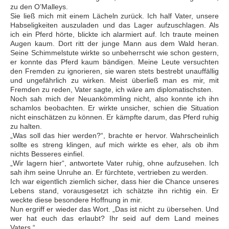
zu den O’Malleys.
Sie ließ mich mit einem Lächeln zurück. Ich half Vater, unsere
Habseligkeiten auszuladen und das Lager aufzuschlagen. Als
ich ein Pferd hörte, blickte ich alarmiert auf. Ich traute meinen
Augen kaum. Dort ritt der junge Mann aus dem Wald heran.
Seine Schimmelstute wirkte so unbeherrscht wie schon gestern,
er konnte das Pferd kaum bändigen. Meine Leute versuchten
den Fremden zu ignorieren, sie waren stets bestrebt unauffällig
und ungefährlich zu wirken. Meist überließ man es mir, mit
Fremden zu reden, Vater sagte, ich wäre am diplomatischsten.
Noch sah mich der Neuankömmling nicht, also konnte ich ihn
schamlos beobachten. Er wirkte unsicher, schien die Situation
nicht einschätzen zu können. Er kämpfte darum, das Pferd ruhig
zu halten.
„Was soll das hier werden?“, brachte er hervor. Wahrscheinlich
sollte es streng klingen, auf mich wirkte es eher, als ob ihm
nichts Besseres einfiel.
„Wir lagern hier“, antwortete Vater ruhig, ohne aufzusehen. Ich
sah ihm seine Unruhe an. Er fürchtete, vertrieben zu werden.
Ich war eigentlich ziemlich sicher, dass hier die Chance unseres
Lebens stand, vorausgesetzt ich schätzte ihn richtig ein. Er
weckte diese besondere Hoffnung in mir.
Nun ergriff er wieder das Wort. „Das ist nicht zu übersehen. Und
wer hat euch das erlaubt? Ihr seid auf dem Land meines
Vaters.“