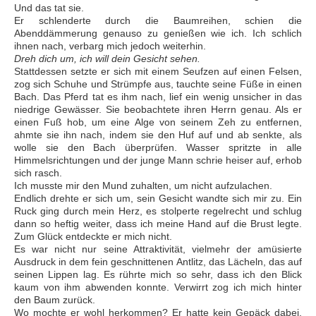
Und das tat sie.
Er schlenderte durch die Baumreihen, schien die
Abenddämmerung genauso zu genießen wie ich. Ich schlich
ihnen nach, verbarg mich jedoch weiterhin.
Dreh dich um, ich will dein Gesicht sehen.
Stattdessen setzte er sich mit einem Seufzen auf einen Felsen,
zog sich Schuhe und Strümpfe aus, tauchte seine Füße in einen
Bach. Das Pferd tat es ihm nach, lief ein wenig unsicher in das
niedrige Gewässer. Sie beobachtete ihren Herrn genau. Als er
einen Fuß hob, um eine Alge von seinem Zeh zu entfernen,
ahmte sie ihn nach, indem sie den Huf auf und ab senkte, als
wolle sie den Bach überprüfen. Wasser spritzte in alle
Himmelsrichtungen und der junge Mann schrie heiser auf, erhob
sich rasch.
Ich musste mir den Mund zuhalten, um nicht aufzulachen.
Endlich drehte er sich um, sein Gesicht wandte sich mir zu. Ein
Ruck ging durch mein Herz, es stolperte regelrecht und schlug
dann so heftig weiter, dass ich meine Hand auf die Brust legte.
Zum Glück entdeckte er mich nicht.
Es war nicht nur seine Attraktivität, vielmehr der amüsierte
Ausdruck in dem fein geschnittenen Antlitz, das Lächeln, das auf
seinen Lippen lag. Es rührte mich so sehr, dass ich den Blick
kaum von ihm abwenden konnte. Verwirrt zog ich mich hinter
den Baum zurück.
Wo mochte er wohl herkommen? Er hatte kein Gepäck dabei,