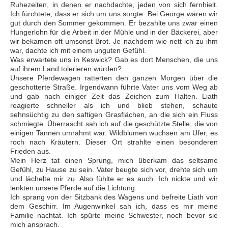
Ruhezeiten, in denen er nachdachte, jeden von sich fernhielt.
Ich fürchtete, dass er sich um uns sorgte. Bei George wären wir
gut durch den Sommer gekommen. Er bezahlte uns zwar einen
Hungerlohn für die Arbeit in der Mühle und in der Bäckerei, aber
wir bekamen oft umsonst Brot. Je nachdem wie nett ich zu ihm
war, dachte ich mit einem unguten Gefühl.
Was erwartete uns in Keswick? Gab es dort Menschen, die uns
auf ihrem Land tolerieren würden?
Unsere Pferdewagen ratterten den ganzen Morgen über die
geschotterte Straße. Irgendwann führte Vater uns vom Weg ab
und gab nach einiger Zeit das Zeichen zum Halten. Liath
reagierte schneller als ich und blieb stehen, schaute
sehnsüchtig zu den saftigen Grasflächen, an die sich ein Fluss
schmiegte. Überrascht sah ich auf die geschützte Stelle, die von
einigen Tannen umrahmt war. Wildblumen wuchsen am Ufer, es
roch nach Kräutern. Dieser Ort strahlte einen besonderen
Frieden aus.
Mein Herz tat einen Sprung, mich überkam das seltsame
Gefühl, zu Hause zu sein. Vater beugte sich vor, drehte sich um
und lächelte mir zu. Also fühlte er es auch. Ich nickte und wir
lenkten unsere Pferde auf die Lichtung.
Ich sprang von der Sitzbank des Wagens und befreite Liath von
dem Geschirr. Im Augenwinkel sah ich, dass es mir meine
Familie nachtat. Ich spürte meine Schwester, noch bevor sie
mich ansprach.