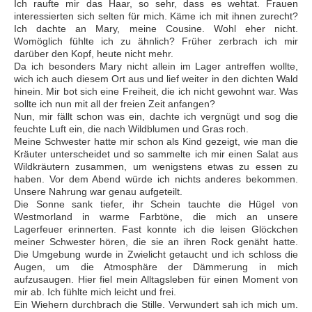
Ich raufte mir das Haar, so sehr, dass es wehtat. Frauen
interessierten sich selten für mich. Käme ich mit ihnen zurecht?
Ich dachte an Mary, meine Cousine. Wohl eher nicht.
Womöglich fühlte ich zu ähnlich? Früher zerbrach ich mir
darüber den Kopf, heute nicht mehr.
Da ich besonders Mary nicht allein im Lager antreffen wollte,
wich ich auch diesem Ort aus und lief weiter in den dichten Wald
hinein. Mir bot sich eine Freiheit, die ich nicht gewohnt war. Was
sollte ich nun mit all der freien Zeit anfangen?
Nun, mir fällt schon was ein, dachte ich vergnügt und sog die
feuchte Luft ein, die nach Wildblumen und Gras roch.
Meine Schwester hatte mir schon als Kind gezeigt, wie man die
Kräuter unterscheidet und so sammelte ich mir einen Salat aus
Wildkräutern zusammen, um wenigstens etwas zu essen zu
haben. Vor dem Abend würde ich nichts anderes bekommen.
Unsere Nahrung war genau aufgeteilt.
Die Sonne sank tiefer, ihr Schein tauchte die Hügel von
Westmorland in warme Farbtöne, die mich an unsere
Lagerfeuer erinnerten. Fast konnte ich die leisen Glöckchen
meiner Schwester hören, die sie an ihren Rock genäht hatte.
Die Umgebung wurde in Zwielicht getaucht und ich schloss die
Augen, um die Atmosphäre der Dämmerung in mich
aufzusaugen. Hier fiel mein Alltagsleben für einen Moment von
mir ab. Ich fühlte mich leicht und frei.
Ein Wiehern durchbrach die Stille. Verwundert sah ich mich um.