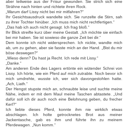
aber teilweise aus der Frisur gewunden. Sie strich sich eine
Strähne nach hinten und richtete ihren Rock.
„Warum darf Lissy nicht bei mir mitfahren?“
Ihr Gesichtsausdruck wandelte sich. Sie runzelte die Stirn, sah
zu ihrer Tochter hinüber. „Ich muss mich nicht rechtfertigen.“
„Das hab ich auch nicht gesagt. Ich frag bloß.“
Ihr Blick streifte kurz über meine Gestalt. „Ich möchte sie einfach
bei mir haben. Sie ist sowieso die ganze Zeit bei dir.“
Dem konnte ich nicht widersprechen. Ich nickte, wandte mich
ab, um zu gehen, aber sie fasste mich an der Hand. „Bist du mir
böse deswegen?“
„Wieso denn? Du hast ja Recht. Ich rede mit Lissy.“
„Danke.“
Am anderen Ende des Lagers ertönte ein wütender Schrei von
Lissy. Ich hörte, wie ein Pferd auf mich zutrabte. Noch bevor ich
mich umdrehte, wusste ich, wer sich davongestohlen hatte.
„Ach, Liath.“
Der Hengst stupste mich an, schnaubte leise und suchte meine
Nähe, indem er mit dem Maul meine Taschen abtastete. „Und
dafür soll ich dir auch noch eine Belohnung geben, du frecher
Kerl?“
Ich liebte dieses Pferd, konnte ihm nie wirklich etwas
abschlagen. Ich holte getrocknetes Brot aus meiner
Jackentasche, gab es ihm und führte ihn zu meinem
Pferdewagen. „Nun komm.“