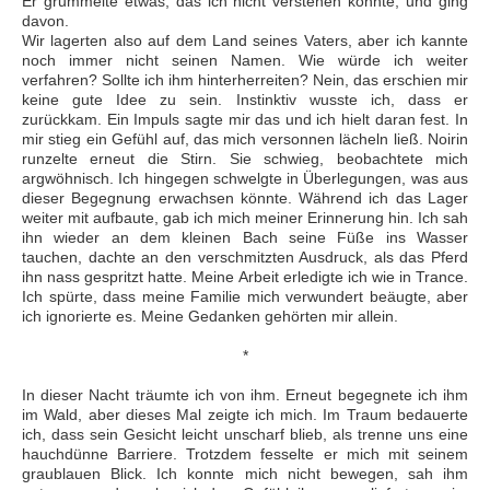
Er grummelte etwas, das ich nicht verstehen konnte, und ging
davon.
Wir lagerten also auf dem Land seines Vaters, aber ich kannte
noch immer nicht seinen Namen. Wie würde ich weiter
verfahren? Sollte ich ihm hinterherreiten? Nein, das erschien mir
keine gute Idee zu sein. Instinktiv wusste ich, dass er
zurückkam. Ein Impuls sagte mir das und ich hielt daran fest. In
mir stieg ein Gefühl auf, das mich versonnen lächeln ließ. Noirin
runzelte erneut die Stirn. Sie schwieg, beobachtete mich
argwöhnisch. Ich hingegen schwelgte in Überlegungen, was aus
dieser Begegnung erwachsen könnte. Während ich das Lager
weiter mit aufbaute, gab ich mich meiner Erinnerung hin. Ich sah
ihn wieder an dem kleinen Bach seine Füße ins Wasser
tauchen, dachte an den verschmitzten Ausdruck, als das Pferd
ihn nass gespritzt hatte. Meine Arbeit erledigte ich wie in Trance.
Ich spürte, dass meine Familie mich verwundert beäugte, aber
ich ignorierte es. Meine Gedanken gehörten mir allein.
*
In dieser Nacht träumte ich von ihm. Erneut begegnete ich ihm
im Wald, aber dieses Mal zeigte ich mich. Im Traum bedauerte
ich, dass sein Gesicht leicht unscharf blieb, als trenne uns eine
hauchdünne Barriere. Trotzdem fesselte er mich mit seinem
graublauen Blick. Ich konnte mich nicht bewegen, sah ihm