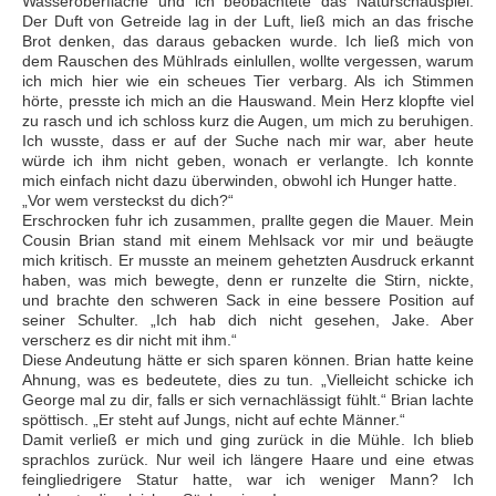
Wasseroberfläche und ich beobachtete das Naturschauspiel.
Der Duft von Getreide lag in der Luft, ließ mich an das frische
Brot denken, das daraus gebacken wurde. Ich ließ mich von
dem Rauschen des Mühlrads einlullen, wollte vergessen, warum
ich mich hier wie ein scheues Tier verbarg. Als ich Stimmen
hörte, presste ich mich an die Hauswand. Mein Herz klopfte viel
zu rasch und ich schloss kurz die Augen, um mich zu beruhigen.
Ich wusste, dass er auf der Suche nach mir war, aber heute
würde ich ihm nicht geben, wonach er verlangte. Ich konnte
mich einfach nicht dazu überwinden, obwohl ich Hunger hatte.
„Vor wem versteckst du dich?“
Erschrocken fuhr ich zusammen, prallte gegen die Mauer. Mein
Cousin Brian stand mit einem Mehlsack vor mir und beäugte
mich kritisch. Er musste an meinem gehetzten Ausdruck erkannt
haben, was mich bewegte, denn er runzelte die Stirn, nickte,
und brachte den schweren Sack in eine bessere Position auf
seiner Schulter. „Ich hab dich nicht gesehen, Jake. Aber
verscherz es dir nicht mit ihm.“
Diese Andeutung hätte er sich sparen können. Brian hatte keine
Ahnung, was es bedeutete, dies zu tun. „Vielleicht schicke ich
George mal zu dir, falls er sich vernachlässigt fühlt.“ Brian lachte
spöttisch. „Er steht auf Jungs, nicht auf echte Männer.“
Damit verließ er mich und ging zurück in die Mühle. Ich blieb
sprachlos zurück. Nur weil ich längere Haare und eine etwas
feingliedrigere Statur hatte, war ich weniger Mann? Ich