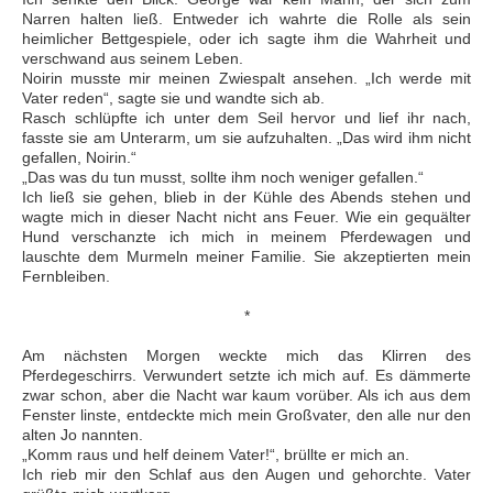
Narren halten ließ. Entweder ich wahrte die Rolle als sein
heimlicher Bettgespiele, oder ich sagte ihm die Wahrheit und
verschwand aus seinem Leben.
Noirin musste mir meinen Zwiespalt ansehen. „Ich werde mit
Vater reden“, sagte sie und wandte sich ab.
Rasch schlüpfte ich unter dem Seil hervor und lief ihr nach,
fasste sie am Unterarm, um sie aufzuhalten. „Das wird ihm nicht
gefallen, Noirin.“
„Das was du tun musst, sollte ihm noch weniger gefallen.“
Ich ließ sie gehen, blieb in der Kühle des Abends stehen und
wagte mich in dieser Nacht nicht ans Feuer. Wie ein gequälter
Hund verschanzte ich mich in meinem Pferdewagen und
lauschte dem Murmeln meiner Familie. Sie akzeptierten mein
Fernbleiben.
*
Am nächsten Morgen weckte mich das Klirren des
Pferdegeschirrs. Verwundert setzte ich mich auf. Es dämmerte
zwar schon, aber die Nacht war kaum vorüber. Als ich aus dem
Fenster linste, entdeckte mich mein Großvater, den alle nur den
alten Jo nannten.
„Komm raus und helf deinem Vater!“, brüllte er mich an.
Ich rieb mir den Schlaf aus den Augen und gehorchte. Vater