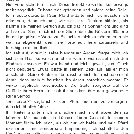
Nun verunsicherte er mich. Diese drei Sätze wirkten keineswegs
mehr zögerlich. Er hatte sich gefangen und spielte seine Rolle.
Ich musste etwas tun! Sein Pferd witterte mich, sie musste mich
erkennen, denn ich sah, wie sich ihre Nüstern blähten, als
nähme sie meinen Geruch auf. Ich trat ins Sonnenlicht und ging
auf sie zu. Sanft strich ich der Stute über die Nüstern, flüsterte
ihr einige gälische Worte zu. Sie schien mich zu mögen, oder sie
war zu abgelenkt, denn sie hörte auf, herumzutänzeln und
beruhigte sich endlich.
Ich sah auf, direkt in seine blaugrauen Augen, fragte mich, ob
sich sein Haar so weich anfühlen würde, wie es auf mich den
Eindruck erweckte. Es war blond und leicht gewellt, zum Glück
nicht gepudert. Etwas blitzte in seinem Blick auf, als er mich
anschaute. Seine Reaktion überraschte mich. Ich rechnete nicht
damit, dass mein Auftauchen ihn derart sprachlos machte. Er
wirkte regelrecht erschrocken. Die Stute reagierte auf die
Gefühle ihres Herrn, ich sah ihr an, dass ihre neu gewonnene
Ruhe verflog.
„So nervös?“, sagte ich zu dem Pferd, auch um zu verbergen,
dass ich ähnlich fühlte.
Ihr Reiter starrte mich an, schien sich nicht abwenden zu
können. Mir huschte ein Lächeln übers Gesicht. In diesem
Moment fühlte ich mich, als ob nur wir beide und sein Pferd
existierten. Eine sonderbare Empfindung. Ich schüttelte den
Kopf, wusste plötzlich nicht, was ich ihm sagen könnte, also