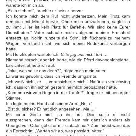
wandte ich mich ab.
„Bleib stehen!“, brachte er heiser hervor.
Ich konnte mich dem Ruf nicht widersetzen. Mein Trotz kam
dennoch mit Macht hervor. Ohne mich umzudrehen, sagte ich
zu ihm: „Hier ist kein Platz für Befehle. Wir sind keine Eurer
Dienstboten.“ Vater schaute mich aufgrund meiner Frechheit
entsetzt an. Noirin runzelte die Stirn. Ich flüchtete zu meinem
Wagen, verstand nicht, wo sich meine Redekunst verborgen
hatte.
Mit Herzklopfen wartete ich.
Bitte jag uns nicht fort …
Niemand sprach, aber ich hörte, wie ein Pferd davongaloppierte.
Erleichtert atmete ich auf.
„Jake, was sollte das denn?“, rügte mich mein Vater.
Er war es gewohnt, dass ich Fremde umgarnte.
„Ich weiß nicht, er … verunsicherte mich.“ Natürlich verschwieg
ich, dass ich ihn schon gestern heimlich beobachtet hatte.
„Kommen wir vom Regen in die Traufe?“, fragte er mit besorgter
Stimme.
Ich legte meine Hand auf seinen Arm. „Nein.“
„Bist du sicher? Er hat dich angesehen, wie …“
Mit einer Geste hielt ich ihn auf. Dies sollte er nicht
aussprechen, denn der Fremde kam mir gänzlich anders als
George vor. Oder gefiel er mir einfach nur? Zumindest wäre das
ein Fortschritt. „Warten wir ab, was passiert, Vater.“