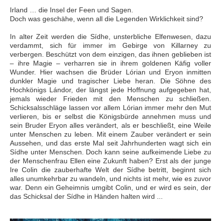
Irland … die Insel der Feen und Sagen.
Doch was geschähe, wenn all die Legenden Wirklichkeit sind?
In alter Zeit werden die Sídhe, unsterbliche Elfenwesen, dazu
verdammt, sich für immer im Gebirge von Killarney zu
verbergen. Beschützt von dem einzigen, das ihnen geblieben ist
– ihre Magie – verharren sie in ihrem goldenen Käfig voller
Wunder. Hier wachsen die Brüder Lórian und Eryon inmitten
dunkler Magie und tragischer Liebe heran. Die Söhne des
Hochkönigs Lándor, der längst jede Hoffnung aufgegeben hat,
jemals wieder Frieden mit den Menschen zu schließen.
Schicksalsschläge lassen vor allem Lórian immer mehr den Mut
verlieren, bis er selbst die Königsbürde annehmen muss und
sein Bruder Eryon alles verändert, als er beschließt, eine Weile
unter Menschen zu leben. Mit einem Zauber verändert er sein
Aussehen, und das erste Mal seit Jahrhunderten wagt sich ein
Sídhe unter Menschen. Doch kann seine aufkeimende Liebe zu
der Menschenfrau Ellen eine Zukunft haben?
Erst als der junge
Ire Colin die zauberhafte Welt der Sídhe betritt, beginnt sich
alles unumkehrbar zu wandeln, und nichts ist mehr, wie es zuvor
war. Denn ein Geheimnis umgibt Colin, und er wird es sein, der
das Schicksal der Sídhe in Händen halten wird ...