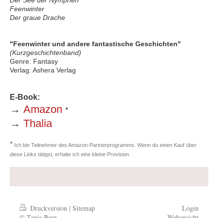
Der See der Nymphen
Feenwinter
Der graue Drache
"Feenwinter und andere fanta
stische Geschichten"
(Kurzgeschichtenband)
Genre: Fantasy
Verlag: Ashera Verlag
E-Book:
→
Amazon
*
→
Thalia
*
Ich bin Teilnehmer des Amazon-Partnerprogramms. Wenn du einen Kauf über
diese Links tätigst, erhalte ich eine kleine Provision.
Druckversion
|
Sitemap
Login
© Tanja Bern
Webansicht