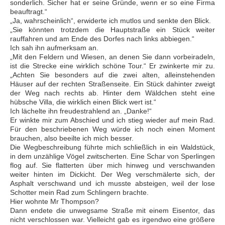
sonderlich. Sicher hat er seine Gründe, wenn er so eine Firma
beauftragt.“
„Ja, wahrscheinlich“, erwiderte ich mutlos und senkte den Blick.
„Sie könnten trotzdem die Hauptstraße ein Stück weiter
rauffahren und am Ende des Dorfes nach links abbiegen.“
Ich sah ihn aufmerksam an.
„Mit den Feldern und Wiesen, an denen Sie dann vorbeiradeln,
ist die Strecke eine wirklich schöne Tour.“ Er zwinkerte mir zu.
„Achten Sie besonders auf die zwei alten, alleinstehenden
Häuser auf der rechten Straßenseite. Ein Stück dahinter zweigt
der Weg nach rechts ab. Hinter dem Wäldchen steht eine
hübsche Villa, die wirklich einen Blick wert ist.“
Ich lächelte ihn freudestrahlend an. „Danke!“
Er winkte mir zum Abschied und ich stieg wieder auf mein Rad.
Für den beschriebenen Weg würde ich noch einen Moment
brauchen, also beeilte ich mich besser.
Die Wegbeschreibung führte mich schließlich in ein Waldstück,
in dem unzählige Vögel zwitscherten. Eine Schar von Sperlingen
flog auf. Sie flatterten über mich hinweg und verschwanden
weiter hinten im Dickicht. Der Weg verschmälerte sich, der
Asphalt verschwand und ich musste absteigen, weil der lose
Schotter mein Rad zum Schlingern brachte.
Hier wohnte Mr Thompson?
Dann endete die unwegsame Straße mit einem Eisentor, das
nicht verschlossen war. Vielleicht gab es irgendwo eine größere