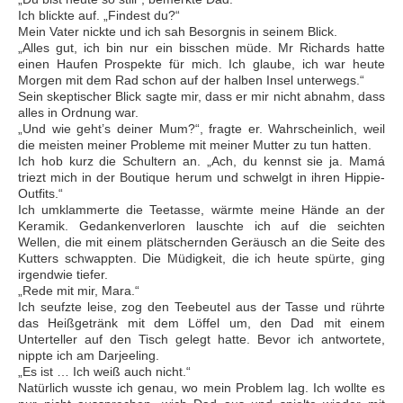
Ich blickte auf. „Findest du?“
Mein Vater nickte und ich sah Besorgnis in seinem Blick.
„Alles gut, ich bin nur ein bisschen müde. Mr Richards hatte
einen Haufen Prospekte für mich. Ich glaube, ich war heute
Morgen mit dem Rad schon auf der halben Insel unterwegs.“
Sein skeptischer Blick sagte mir, dass er mir nicht abnahm, dass
alles in Ordnung war.
„Und wie geht’s deiner Mum?“, fragte er. Wahrscheinlich, weil
die meisten meiner Probleme mit meiner Mutter zu tun hatten.
Ich hob kurz die Schultern an. „Ach, du kennst sie ja. Mamá
triezt mich in der Boutique herum und schwelgt in ihren Hippie-
Outfits.“
Ich umklammerte die Teetasse, wärmte meine Hände an der
Keramik. Gedankenverloren lauschte ich auf die seichten
Wellen, die mit einem plätschernden Geräusch an die Seite des
Kutters schwappten. Die Müdigkeit, die ich heute spürte, ging
irgendwie tiefer.
„Rede mit mir, Mara.“
Ich seufzte leise, zog den Teebeutel aus der Tasse und rührte
das Heißgetränk mit dem Löffel um, den Dad mit einem
Unterteller auf den Tisch gelegt hatte. Bevor ich antwortete,
nippte ich am Darjeeling.
„Es ist … Ich weiß auch nicht.“
Natürlich wusste ich genau, wo mein Problem lag. Ich wollte es