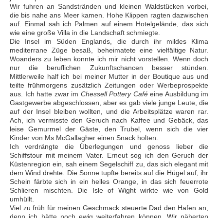
Wir fuhren an Sandstränden und kleinen Waldstücken vorbei,
die bis nahe ans Meer kamen. Hohe Klippen ragten dazwischen
auf. Einmal sah ich Palmen auf einem Hotelgelände, das sich
wie eine große Villa in die Landschaft schmiegte.
Die Insel im Süden Englands, die durch ihr mildes Klima
mediterrane Züge besaß, beheimatete eine vielfältige Natur.
Woanders zu leben konnte ich mir nicht vorstellen. Wenn doch
nur die beruflichen Zukunftschancen besser stünden.
Mittlerweile half ich bei meiner Mutter in der Boutique aus und
teilte frühmorgens zusätzlich Zeitungen oder Werbeprospekte
aus. Ich hatte zwar im
Chessell Pottery Café
eine Ausbildung im
Gastgewerbe abgeschlossen, aber es gab viele junge Leute, die
auf der Insel bleiben wollten, und die Arbeitsplätze waren rar.
Ach, ich vermisste den Geruch nach Kaffee und Gebäck, das
leise Gemurmel der Gäste, den Trubel, wenn sich die vier
Kinder von Ms McGallagher einen Snack holten.
Ich verdrängte die Überlegungen und genoss lieber die
Schiffstour mit meinem Vater. Erneut sog ich den Geruch der
Küstenregion ein, sah einem Segelschiff zu, das sich elegant mit
dem Wind drehte. Die Sonne tupfte bereits auf die Hügel auf, ihr
Schein färbte sich in ein helles Orange, in das sich feuerrote
Schlieren mischten. Die Isle of Wight wirkte wie von Gold
umhüllt.
Viel zu früh für meinen Geschmack steuerte Dad den Hafen an,
denn ich hätte noch ewig weiterfahren können. Wir näherten