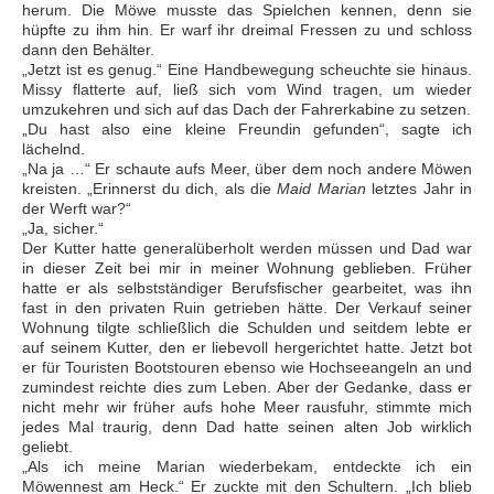
herum. Die Möwe musste das Spielchen kennen, denn sie
hüpfte zu ihm hin. Er warf ihr dreimal Fressen zu und schloss
dann den Behälter.
„Jetzt ist es genug.“ Eine Handbewegung scheuchte sie hinaus.
Missy flatterte auf, ließ sich vom Wind tragen, um wieder
umzukehren und sich auf das Dach der Fahrerkabine zu setzen.
„Du hast also eine kleine Freundin gefunden“, sagte ich
lächelnd.
„Na ja …“ Er schaute aufs Meer, über dem noch andere Möwen
kreisten. „Erinnerst du dich, als die
Maid Marian
letztes Jahr in
der Werft war?“
„Ja, sicher.“
Der Kutter hatte generalüberholt werden müssen und Dad war
in dieser Zeit bei mir in meiner Wohnung geblieben. Früher
hatte er als selbstständiger Berufsfischer gearbeitet, was ihn
fast in den privaten Ruin getrieben hätte. Der Verkauf seiner
Wohnung tilgte schließlich die Schulden und seitdem lebte er
auf seinem Kutter, den er liebevoll hergerichtet hatte. Jetzt bot
er für Touristen Bootstouren ebenso wie Hochseeangeln an und
zumindest reichte dies zum Leben. Aber der Gedanke, dass er
nicht mehr wir früher aufs hohe Meer rausfuhr, stimmte mich
jedes Mal traurig, denn Dad hatte seinen alten Job wirklich
geliebt.
„Als ich meine Marian wiederbekam, entdeckte ich ein
Möwennest am Heck.“ Er zuckte mit den Schultern. „Ich blieb