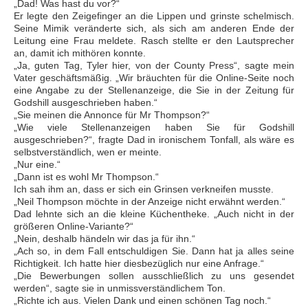
„Dad! Was hast du vor?“
Er legte den Zeigefinger an die Lippen und grinste schelmisch.
Seine Mimik veränderte sich, als sich am anderen Ende der
Leitung eine Frau meldete. Rasch stellte er den Lautsprecher
an, damit ich mithören konnte.
„Ja, guten Tag, Tyler hier, von der County Press“, sagte mein
Vater geschäftsmäßig. „Wir bräuchten für die Online-Seite noch
eine Angabe zu der Stellenanzeige, die Sie in der Zeitung für
Godshill ausgeschrieben haben.“
„Sie meinen die Annonce für Mr Thompson?“
„Wie viele Stellenanzeigen haben Sie für Godshill
ausgeschrieben?“, fragte Dad in ironischem Tonfall, als wäre es
selbstverständlich, wen er meinte.
„Nur eine.“
„Dann ist es wohl Mr Thompson.“
Ich sah ihm an, dass er sich ein Grinsen verkneifen musste.
„Neil Thompson möchte in der Anzeige nicht erwähnt werden.“
Dad lehnte sich an die kleine Küchentheke. „Auch nicht in der
größeren Online-Variante?“
„Nein, deshalb händeln wir das ja für ihn.“
„Ach so, in dem Fall entschuldigen Sie. Dann hat ja alles seine
Richtigkeit. Ich hatte hier diesbezüglich nur eine Anfrage.“
„Die Bewerbungen sollen ausschließlich zu uns gesendet
werden“, sagte sie in unmissverständlichem Ton.
„Richte ich aus. Vielen Dank und einen schönen Tag noch.“