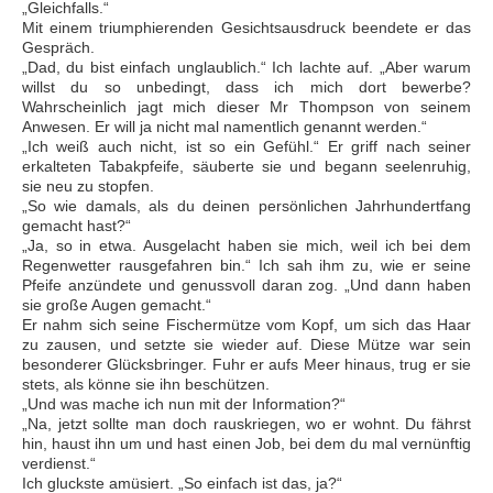
„Gleichfalls.“
Mit einem triumphierenden Gesichtsausdruck beendete er das
Gespräch.
„Dad, du bist einfach unglaublich.“ Ich lachte auf. „Aber warum
willst du so unbedingt, dass ich mich dort bewerbe?
Wahrscheinlich jagt mich dieser Mr Thompson von seinem
Anwesen. Er will ja nicht mal namentlich genannt werden.“
„Ich weiß auch nicht, ist so ein Gefühl.“ Er griff nach seiner
erkalteten Tabakpfeife, säuberte sie und begann seelenruhig,
sie neu zu stopfen.
„So wie damals, als du deinen persönlichen Jahrhundertfang
gemacht hast?“
„Ja, so in etwa. Ausgelacht haben sie mich, weil ich bei dem
Regenwetter rausgefahren bin.“ Ich sah ihm zu, wie er seine
Pfeife anzündete und genussvoll daran zog. „Und dann haben
sie große Augen gemacht.“
Er nahm sich seine Fischermütze vom Kopf, um sich das Haar
zu zausen, und setzte sie wieder auf. Diese Mütze war sein
besonderer Glücksbringer. Fuhr er aufs Meer hinaus, trug er sie
stets, als könne sie ihn beschützen.
„Und was mache ich nun mit der Information?“
„Na, jetzt sollte man doch rauskriegen, wo er wohnt. Du fährst
hin, haust ihn um und hast einen Job, bei dem du mal vernünftig
verdienst.“
Ich gluckste amüsiert. „So einfach ist das, ja?“