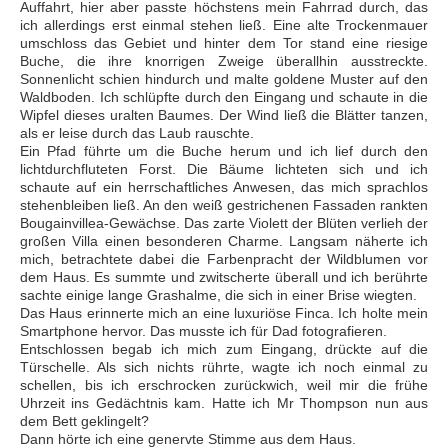
Auffahrt, hier aber passte höchstens mein Fahrrad durch, das
ich allerdings erst einmal stehen ließ. Eine alte Trockenmauer
umschloss das Gebiet und hinter dem Tor stand eine riesige
Buche, die ihre knorrigen Zweige überallhin ausstreckte.
Sonnenlicht schien hindurch und malte goldene Muster auf den
Waldboden. Ich schlüpfte durch den Eingang und schaute in die
Wipfel dieses uralten Baumes. Der Wind ließ die Blätter tanzen,
als er leise durch das Laub rauschte.
Ein Pfad führte um die Buche herum und ich lief durch den
lichtdurchfluteten Forst. Die Bäume lichteten sich und ich
schaute auf ein herrschaftliches Anwesen, das mich sprachlos
stehenbleiben ließ. An den weiß gestrichenen Fassaden rankten
Bougainvillea-Gewächse. Das zarte Violett der Blüten verlieh der
großen Villa einen besonderen Charme. Langsam näherte ich
mich, betrachtete dabei die Farbenpracht der Wildblumen vor
dem Haus. Es summte und zwitscherte überall und ich berührte
sachte einige lange Grashalme, die sich in einer Brise wiegten.
Das Haus erinnerte mich an eine luxuriöse Finca. Ich holte mein
Smartphone hervor. Das musste ich für Dad fotografieren.
Entschlossen begab ich mich zum Eingang, drückte auf die
Türschelle. Als sich nichts rührte, wagte ich noch einmal zu
schellen, bis ich erschrocken zurückwich, weil mir die frühe
Uhrzeit ins Gedächtnis kam. Hatte ich Mr Thompson nun aus
dem Bett geklingelt?
Dann hörte ich eine genervte Stimme aus dem Haus.