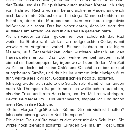
der Teufel und das Blut pulsierte durch meinen Körper. Ich stieg
vom Fahrrad. Rechts von mir befand sich eine Mauer, an die ich
mich kurz lehnte. Sträucher und niedrige Bäume schenkten mir
Schatten, denn die Morgensonne kam mir heute irgendwie
heißer vor als sonst. Das lag sicher daran, dass ich trotz des
Aufstiegs am Anfang wie wild in die Pedale getreten hatte.
Als ich wieder zu Atem gekommen war, schob ich das Rad
weiter die Straße rauf. Ich kam an reetgedeckten Cottages mit
verwilderten Vorgärten vorbei. Blumen blühten an niedrigen
Mauern, auf Fensterbänken oder wuchsen einfach an den
Hauswänden empor. Das Dorf wirkte penibel sauber, nicht
einmal ein Bonbonpapier lag irgendwo auf dem Boden. Von Zeit
zu Zeit entdeckte ich kleine Cafés und Geschäfte neben der gut
ausgebauten Straße, und da hier im Moment kein einziges Auto
fuhr, wirkte alles idyllisch. Godshill schien noch zu schlafen.
Ich stieg wieder auf, radelte die Straßen ab, damit ich jemanden
nach Mr Thompson fragen konnte. Ich wollte schon aufgeben,
als eine Frau aus ihrem Haus kam, um den Müll rauszubringen.
Bevor sie wieder im Haus verschwand, stoppte ich und schob
mein Rad in ihre Richtung.
„Guten Morgen“, grüßte ich. „Können Sie mir vielleicht helfen?
Ich suche einen gewissen Neil Thompson.“
Die ältere Frau grüßte zwar, zuckte aber mit den Schultern. Sie
wirkte noch ziemlich schläfrig. „Fragen Sie mal im Post Office