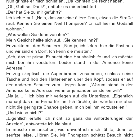
Nun grinste er mich schief an. „Da könnten Sie recht haben.“
„Oh, Gott sei Dank!“, entfuhr es mir erleichtert.
„Der hat Sie zu mir geführt?“
Ich lachte auf. „Nein, das war eine ältere Frau, etwas die Straße
rauf. Kennen Sie einen Neil Thompson? Er soll hier in Godshill
wohnen.“
„Was wollen Sie denn von ihm?“
Mein Gesicht hellte sich auf. „Sie kennen ihn?!“
Er zuckte mit den Schultern. „Nun ja, ich liefere hier die Post aus
und wir sind ein Dorf. Ich kenn die meisten.“
„Ach, das ist prima. Er sucht eine Haushaltshilfe und ich möchte
mich bei ihm vorstellen. Leider stand in der Annonce keine
Adresse.“
Er zog skeptisch die Augenbrauen zusammen, schloss seine
Tasche und hob den Halteriemen über den Kopf, sodass er auf
der anderen Schulter zum Liegen kam. „Warum stand in der
Annonce keine Adresse, wenn er jemanden einstellen will?“
„Na ja …“ Ich biss mir verlegen auf die Unterlippe. „Eigentlich
managt das eine Firma für ihn. Ich fürchte, die würden mir aber
nicht die geringste Chance geben, mich bei ihm vorzustellen.“
„Und wieso nicht?“
„Eigentlich erfülle ich nicht so ganz die Anforderungen der
Anzeige“, antwortete ich kleinlaut.
Er musste mir ansehen, wie unwohl ich mich fühlte, denn er
seufzte leise. „Hören Sie, Mr Thompson schätzt Besuch nicht