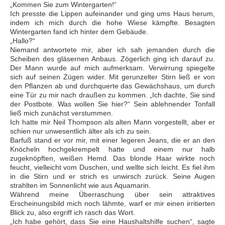
„Kommen Sie zum Wintergarten!“
Ich presste die Lippen aufeinander und ging ums Haus herum,
indem ich mich durch die hohe Wiese kämpfte. Besagten
Wintergarten fand ich hinter dem Gebäude.
„Hallo?“
Niemand antwortete mir, aber ich sah jemanden durch die
Scheiben des gläsernen Anbaus. Zögerlich ging ich darauf zu.
Der Mann wurde auf mich aufmerksam. Verwirrung spiegelte
sich auf seinen Zügen wider. Mit gerunzelter Stirn ließ er von
den Pflanzen ab und durchquerte das Gewächshaus, um durch
eine Tür zu mir nach draußen zu kommen. „Ich dachte, Sie sind
der Postbote. Was wollen Sie hier?“ Sein ablehnender Tonfall
ließ mich zunächst verstummen.
Ich hatte mir Neil Thompson als alten Mann vorgestellt, aber er
schien nur unwesentlich älter als ich zu sein.
Barfuß stand er vor mir, mit einer legeren Jeans, die er an den
Knöcheln hochgekrempelt hatte und einem nur halb
zugeknöpften, weißen Hemd. Das blonde Haar wirkte noch
feucht, vielleicht vom Duschen, und wellte sich leicht. Es fiel ihm
in die Stirn und er strich es unwirsch zurück. Seine Augen
strahlten im Sonnenlicht wie aus Aquamarin.
Während meine Überraschung über sein attraktives
Erscheinungsbild mich noch lähmte, warf er mir einen irritierten
Blick zu, also ergriff ich rasch das Wort.
„Ich habe gehört, dass Sie eine Haushaltshilfe suchen“, sagte