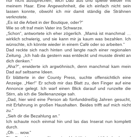
nur nicht aussprechen, wich Dad aus und spielte wieder mit
meinem Haar. Eine Angewohnheit, die ich einfach nicht sein
lassen konnte, obwohl ich mir damit ständig die Strähnen
verknotete.
„Es ist die Arbeit in der Boutique, oder?“
Wie so oft traf mein Vater ins Schwarze.
„Schon“, antwortete ich eher zögerlich. „Mamá ist manchmal …
wirklich schwierig, und sie kann mir ja kaum was bezahlen. Ich
wünschte, ich könnte wieder in einem Café oder so arbeiten.“
Dad reckte sich nach hinten und langte nach einer regionalen
Zeitung. „Ich hab da gestern was entdeckt und musste direkt an
dich denken.“
„Aha?“, erwiderte ich argwöhnisch, denn manchmal kam mein
Dad auf seltsame Ideen.
Er blätterte in der County Press, suchte offensichtlich eine
Anzeige. „Hier!“ Er schob mir das Blatt zu, den Finger auf eine
Annonce gelegt. Ich warf einen Blick darauf und runzelte die
Stirn, als ich die Stellenanzeige sah.
„Dad, hier wird eine Person ab fünfunddreißig Jahren gesucht,
mit Erfahrung in großen Haushalten. Beides trifft auf mich nicht
zu.“
„Sieh dir die Bezahlung an.“
Ich schaute noch einmal hin und las das Inserat nun komplett
durch.
„Oh … wow.“