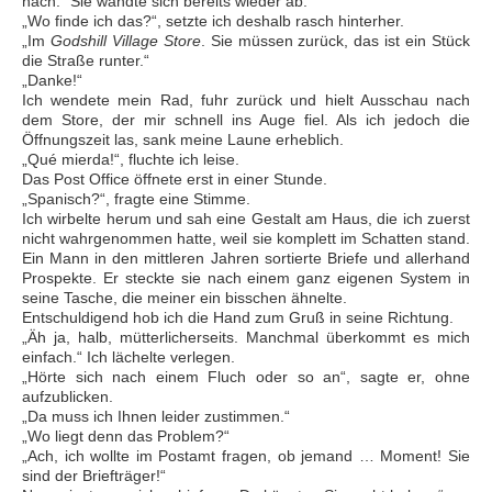
nach.“ Sie wandte sich bereits wieder ab.
„Wo finde ich das?“, setzte ich deshalb rasch hinterher.
„Im
Godshill Village Store
. Sie müssen zurück, das ist ein Stück
die Straße runter.“
„Danke!“
Ich wendete mein Rad, fuhr zurück und hielt Ausschau nach
dem Store, der mir schnell ins Auge fiel. Als ich jedoch die
Öffnungszeit las, sank meine Laune erheblich.
„
Qué mierda!“,
fluchte ich leise.
Das Post Office öffnete erst in einer Stunde.
„Spanisch?“, fragte eine Stimme.
Ich wirbelte herum und sah eine Gestalt am Haus, die ich zuerst
nicht wahrgenommen hatte, weil sie komplett im Schatten stand.
Ein Mann in den mittleren Jahren sortierte Briefe und allerhand
Prospekte. Er steckte sie nach einem ganz eigenen System in
seine Tasche, die meiner ein bisschen ähnelte.
Entschuldigend hob ich die Hand zum Gruß in seine Richtung.
„Äh ja, halb, mütterlicherseits. Manchmal überkommt es mich
einfach.“ Ich lächelte verlegen.
„Hörte sich nach einem Fluch oder so an“, sagte er, ohne
aufzublicken.
„Da muss ich Ihnen leider zustimmen.“
„Wo liegt denn das Problem?“
„Ach, ich wollte im Postamt fragen, ob jemand … Moment! Sie
sind der Briefträger!“