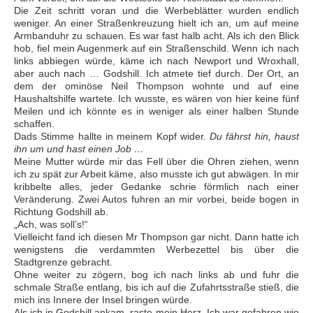
Die Zeit schritt voran und die Werbeblätter wurden endlich
weniger. An einer Straßenkreuzung hielt ich an, um auf meine
Armbanduhr zu schauen. Es war fast halb acht. Als ich den Blick
hob, fiel mein Augenmerk auf ein Straßenschild. Wenn ich nach
links abbiegen würde, käme ich nach Newport und Wroxhall,
aber auch nach … Godshill. Ich atmete tief durch. Der Ort, an
dem der ominöse Neil Thompson wohnte und auf eine
Haushaltshilfe wartete. Ich wusste, es wären von hier keine fünf
Meilen und ich könnte es in weniger als einer halben Stunde
schaffen.
Dads Stimme hallte in meinem Kopf wider.
Du fährst hin, haust
ihn um und hast einen Job …
Meine Mutter würde mir das Fell über die Ohren ziehen, wenn
ich zu spät zur Arbeit käme, also musste ich gut abwägen. In mir
kribbelte alles, jeder Gedanke schrie förmlich nach einer
Veränderung. Zwei Autos fuhren an mir vorbei, beide bogen in
Richtung Godshill ab.
„Ach, was soll’s!“
Vielleicht fand ich diesen Mr Thompson gar nicht. Dann hatte ich
wenigstens die verdammten Werbezettel bis über die
Stadtgrenze gebracht.
Ohne weiter zu zögern, bog ich nach links ab und fuhr die
schmale Straße entlang, bis ich auf die Zufahrtsstraße stieß, die
mich ins Innere der Insel bringen würde.
Als ich in Godshill ankam, raste mein Herz. Ich war gefahren wie