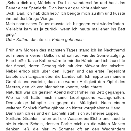
„Schau dich an, Mädchen. Du bist wunderschön und hast das
Feuer einer Spanierin. Dich kann er gar nicht ablehnen.“
„Ach, Dad, ich hab dich lieb.“ Ich beugte mich zu ihm und küsste
ihn auf die bärtige Wange.
Mein spanisches Feuer musste ich hingegen erst wiederfinden.
Vielleicht kam es ja zurück, wenn ich heute mal eher ins Bett
ging?
Oder Kaffee
, dachte ich.
Kaffee geht auch.
Früh am Morgen des nächsten Tages stand ich im Nachthemd
auf meinem kleinen Balkon und sah zu, wie die Sonne aufging.
Eine heiße Tasse Kaffee wärmte mir die Hände und ich lauschte
der Amsel, deren Gesang sich mit den Möwenrufen mischte.
Nebel erhob sich über den Hügeln und das erste Tageslicht
tastete sich langsam über die Landschaft. Ich nippte an meinem
Getränk und wartete, dass die warme Helligkeit den Zipfel des
Meeres, den ich von hier sehen konnte, beleuchtete.
Natürlich war ich gestern Abend nicht früher ins Bett gegangen.
Wie so oft hatte mich meine Lieblingsserie wachgehalten.
Demzufolge kämpfte ich gegen die Müdigkeit. Nach einem
weiteren Schluck Kaffee gähnte ich hinter vorgehaltener Hand.
Dann sah ich es und ein Lächeln stahl sich auf meine Lippen.
Seitliche Strahlen trafen auf die Wasseroberfläche und tauchte
sie in einen Schein, dessen Farbe mich an die wilden Malven
denken ließ, die hier im Sommer oft an den Wegrändern