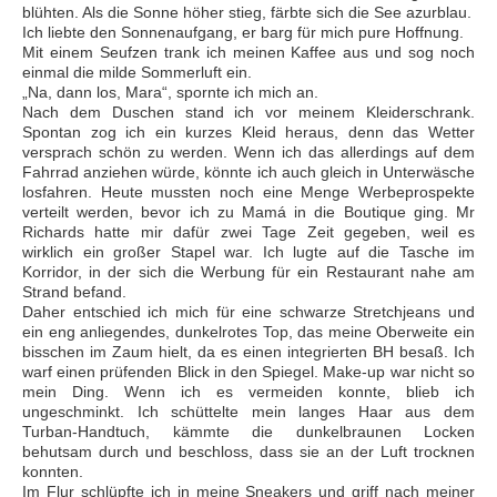
blühten. Als die Sonne höher stieg, färbte sich die See azurblau.
Ich liebte den Sonnenaufgang, er barg für mich pure Hoffnung.
Mit einem Seufzen trank ich meinen Kaffee aus und sog noch
einmal die milde Sommerluft ein.
„Na, dann los, Mara“, spornte ich mich an.
Nach dem Duschen stand ich vor meinem Kleiderschrank.
Spontan zog ich ein kurzes Kleid heraus, denn das Wetter
versprach schön zu werden. Wenn ich das allerdings auf dem
Fahrrad anziehen würde, könnte ich auch gleich in Unterwäsche
losfahren. Heute mussten noch eine Menge Werbeprospekte
verteilt werden, bevor ich zu Mamá in die Boutique ging. Mr
Richards hatte mir dafür zwei Tage Zeit gegeben, weil es
wirklich ein großer Stapel war. Ich lugte auf die Tasche im
Korridor, in der sich die Werbung für ein Restaurant nahe am
Strand befand.
Daher entschied ich mich für eine schwarze Stretchjeans und
ein eng anliegendes, dunkelrotes Top, das meine Oberweite ein
bisschen im Zaum hielt, da es einen integrierten BH besaß. Ich
warf einen prüfenden Blick in den Spiegel. Make-up war nicht so
mein Ding. Wenn ich es vermeiden konnte, blieb ich
ungeschminkt. Ich schüttelte mein langes Haar aus dem
Turban-Handtuch, kämmte die dunkelbraunen Locken
behutsam durch und beschloss, dass sie an der Luft trocknen
konnten.
Im Flur schlüpfte ich in meine Sneakers und griff nach meiner