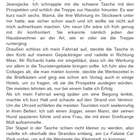
Jeansjacke. Ich schnappte mir die schwere Tasche mit den
Prospekten und schlich die Treppe zur Haustür hinunter. Es war
kurz nach sechs. Mamá, die ihre Wohnung im Stockwerk unter
mir hatte, war sicher schon wach und ich wollte sie nicht auf
mich aufmerksam machen. Um neun Uhr wäre ich früh genug
mit ihr konfrontiert. Sie erkannte nämlich jeden der
Hausbewohner an der Art, wie er oder sie die Treppe
runterging.
Draußen schloss ich mein Fahrrad auf, steckte die Tasche in
den Korb auf meinem Gepäckträger und radelte in Richtung
Meer. Mr Richards hatte mir eingebläut, dass ich die Werbung
vor allem in die Touristengebiete bringen sollte. Ich fuhr also die
Cottages ab, die man mieten konnte, steckte die Werbezettel in
die Briefkästen und ging wie schon am Vortag auch in einige
Hotels, um zu fragen, ob sie die Prospekte auslegen würden.
Die meisten lehnten ab, nur bei einem hatte ich Erfolg.
Als ich mein Fahrrad wenig später um eine Biegung lenkte,
machte ich kurz Halt und schaute auf den Strand von Ventnor.
Um die Uhrzeit schliefen die meisten Touristen noch seelenruhig
in ihren Betten. Ich sah einen Jogger, einen Mann, der seinen
Hund spazieren führte und eine Frau, die mit einer Greifzange
Müll aufsammelte.
Der Stapel in der Tasche schien nicht kleiner zu werden, also
radelte ich oberhalb des Strandes entlang, am
La Falaise Car
Park
vorbei, um auf die Westseite der Kleinstadt zu kommen.