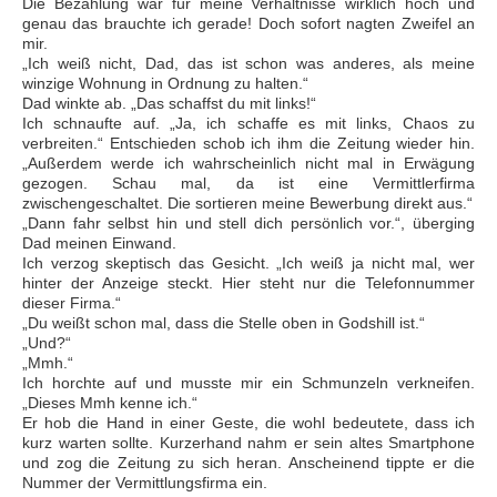
Die Bezahlung war für meine Verhältnisse wirklich hoch und
genau das brauchte ich gerade! Doch sofort nagten Zweifel an
mir.
„Ich weiß nicht, Dad, das ist schon was anderes, als meine
winzige Wohnung in Ordnung zu halten.“
Dad winkte ab. „Das schaffst du mit links!“
Ich schnaufte auf. „Ja, ich schaffe es mit links, Chaos zu
verbreiten.“ Entschieden schob ich ihm die Zeitung wieder hin.
„Außerdem werde ich wahrscheinlich nicht mal in Erwägung
gezogen. Schau mal, da ist eine Vermittlerfirma
zwischengeschaltet. Die sortieren meine Bewerbung direkt aus.“
„Dann fahr selbst hin und stell dich persönlich vor.“, überging
Dad meinen Einwand.
Ich verzog skeptisch das Gesicht. „Ich weiß ja nicht mal, wer
hinter der Anzeige steckt. Hier steht nur die Telefonnummer
dieser Firma.“
„Du weißt schon mal, dass die Stelle oben in Godshill ist.“
„Und?“
„Mmh.“
Ich horchte auf und musste mir ein Schmunzeln verkneifen.
„Dieses Mmh kenne ich.“
Er hob die Hand in einer Geste, die wohl bedeutete, dass ich
kurz warten sollte. Kurzerhand nahm er sein altes Smartphone
und zog die Zeitung zu sich heran. Anscheinend tippte er die
Nummer der Vermittlungsfirma ein.