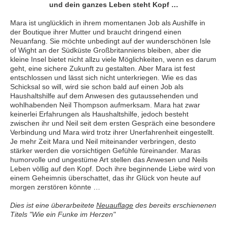
und dein ganzes Leben
steht Kopf …
Mara ist unglücklich in ihrem momentanen Job als Aushilfe in
der Boutique ihrer Mutter und braucht dringend einen
Neuanfang. Sie möchte unbedingt auf der wunderschönen Isle
of Wight an der Südküste Großbritanniens bleiben, aber die
kleine Insel bietet nicht allzu viele Möglichkeiten, wenn es darum
geht, eine sichere Zukunft zu gestalten. Aber Mara ist fest
entschlossen und lässt sich nicht unterkriegen. Wie es das
Schicksal so will, wird sie schon bald auf einen Job als
Haushaltshilfe auf dem Anwesen des gutaussehenden und
wohlhabenden Neil Thompson aufmerksam. Mara hat zwar
keinerlei Erfahrungen als Haushaltshilfe, jedoch besteht
zwischen ihr und Neil seit dem ersten Gespräch eine besondere
Verbindung und Mara wird trotz ihrer Unerfahrenheit eingestellt.
Je mehr Zeit Mara und Neil miteinander verbringen, desto
stärker werden die vorsichtigen Gefühle füreinander. Maras
humorvolle und ungestüme Art stellen das Anwesen und Neils
Leben völlig auf den Kopf. Doch ihre beginnende Liebe wird von
einem Geheimnis überschattet, das ihr Glück von heute auf
morgen zerstören könnte …
Dies ist eine überarbeitete
Neuauflage
des bereits erschienenen
Titels "Wie ein Funke im Herzen"