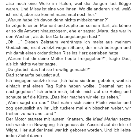
also noch eine Weile im Hafen, weil die Jungen fast flügge
waren. Und Missy ist eine von ihnen. Wo die anderen sind, weiß
ich nicht, aber sie kommt manchmal noch her.“
„Warum habe ich davon denn nichts mitbekommen?“
Er zögerte einen Moment und zupfte an seinem Bart, als könne
er so die Antwort hinauszögern, ehe er sagte: „Mara, das war in
den Wochen, als du bei Carla angefangen hast.“
„Oh …“ Diesen Zeitraum verdrängte ich meist aus meinem
Gedächtnis, nicht zuletzt wegen Shane, der mich betrogen und
mir damit einen ordentlichen Riss ins Herz getrieben hatte.
„Warum hat dir deine Mutter heute freigegeben?“, fragte Dad,
als ich nichts weiter sagte.
„Du glaubst, das hat sie freiwillig gemacht?“
Dad schnaufte belustigt auf.
Ich hingegen seufzte leise. „Ich habe sie drum gebeten, weil ich
einfach mal einen Tag Ruhe haben wollte. Diesmal hat sie
nachgegeben.“ Ich erhob mich, lehnte mich auf die Reling und
schaute auf die Küste. „Das hier machen wir viel zu selten.“
„Wem sagst du das.“ Dad nahm sich seine Pfeife wieder und
zog genüsslich an ihr. „Ich tuckere mal ein bisschen weiter, wir
treiben zu nah ans Land.“
Der Motor startete mit lautem Knattern, die
Maid Marian
setzte
sich wieder in Bewegung. Ich genoss die Aussicht auf die Isle of
Wight. Hier auf der Insel war ich geboren worden. Und ich liebte
jeden Zipfel davon.