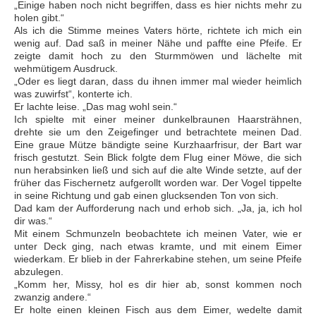
„Einige haben noch nicht begriffen, dass es hier nichts mehr zu
holen gibt.“
Als ich die Stimme meines Vaters hörte, richtete ich mich ein
wenig auf. Dad saß in meiner Nähe und paffte eine Pfeife. Er
zeigte damit hoch zu den Sturmmöwen und lächelte mit
wehmütigem Ausdruck.
„Oder es liegt daran, dass du ihnen immer mal wieder heimlich
was zuwirfst“, konterte ich.
Er lachte leise. „Das mag wohl sein.“
Ich spielte mit einer meiner dunkelbraunen Haarsträhnen,
drehte sie um den Zeigefinger und betrachtete meinen Dad.
Eine graue Mütze bändigte seine Kurzhaarfrisur, der Bart war
frisch gestutzt. Sein Blick folgte dem Flug einer Möwe, die sich
nun herabsinken ließ und sich auf die alte Winde setzte, auf der
früher das Fischernetz aufgerollt worden war. Der Vogel tippelte
in seine Richtung und gab einen glucksenden Ton von sich.
Dad kam der Aufforderung nach und erhob sich. „Ja, ja, ich hol
dir was.“
Mit einem Schmunzeln beobachtete ich meinen Vater, wie er
unter Deck ging, nach etwas kramte, und mit einem Eimer
wiederkam. Er blieb in der Fahrerkabine stehen, um seine Pfeife
abzulegen.
„Komm her, Missy, hol es dir hier ab, sonst kommen noch
zwanzig andere.“
Er holte einen kleinen Fisch aus dem Eimer, wedelte damit