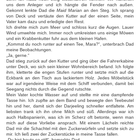
uns dem Anleger und ich hängte die Fender nach außen.
Gekonnt lenkte Dad die
Maid Marian
an den Steg. Ich sprang
von Deck und vertäute den Kutter auf der einen Seite, mein
Vater kam dazu und erledigte den Rest.
Ich drehte mich zum Meer und schloss kurz die Augen. Lauer
Wind umwehte mich. Immer noch umkreisten uns einige Möwen
und ein Krabbenkutter fuhr aus dem kleinen Hafen.
„Kommst du noch runter auf einen Tee, Mara?“, unterbrach Dad
meine Beobachtungen.
„Ja, gerne.“
Dad stieg zurück auf den Kutter und ging über die Fahrerkabine
unter Deck, wo sich sein kleiner Wohnbereich befand. Ich folgte
ihm, kletterte die engen Stufen runter und setzte mich auf die
Eckbank an den Tisch aus lackiertem Holz. Jedes Möbelstück
war auf irgendeine Weise mit dem Schiff verbunden, damit bei
Seegang nichts durch die Gegend rutschte.
Mein Vater kochte Wasser auf und stellte mir eine dampfende
Tasse hin. Ich zupfte an dem Band und bewegte den Teebeutel
hin und her, damit sich der Darjeeling schneller entfaltete. Am
liebsten trank ich ihn ohne Milch und süß. Allerdings war ich
auch Halbspanierin, was ich im Scherz oft betonte, wenn man
mich auf diese Vorliebe ansprach. Mit einem Lächeln reichte
Dad mir die Schachtel mit den Zuckerwürfeln und setzte sich zu
mir. Ich ließ zwei der Zuckerstücke in meine Tasse fallen.
„Du bist heute so still“, bemerkte Dad.